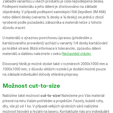
Základní variantou u všech produktů je celá nepodlepená deska.
Podlepení materiálu a jeho dělení je zhotovováno na základě
objednávky. V případě podlepení samolepící fólií (lepidlem 3M 468)
nebo dělení desky (varianta ½ desky a ¼ desky) se jedná o zboží
vyrobené podle požadavků zákazníka a materiál nelze z tohoto
důvodu vracet.
U materiálů s výraznou povrchovou úpravou (především u
kartáčovaného provedení) vychází u varianty 1/4 desky kartáčování
po krátké straně. Bližší informace k tolerancím, způsobu dělení
materiálů a dalšímu naleznete v sekci
Nejčastější otázky.
Eloxovaný hliník je možné dodat také v rozměrech 2000x1000 mm a
1000x1000 mm, z důvodu větších rozměrů je dodání možné pouze
na základě individuální dohody ohledně přepravy.
Možnost cut-to-size
Nabízíme také možnost
cut-to-size
! Nařežeme pro Vás materiál
přesně na míru Vašim potřebám a projektům. Fazety, kulaté rohy,
díry, vše již od 1 ks. V případě velkých výrobních sérií nabízíme
možnost lisování a řezání na laseru. Kontaktujte nás pro individuální