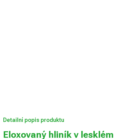
Velikost desky
Můžeme doručit
do:
Zvolte variantu
Možnosti
doručení
Přidat do košíku
Detailní popis produktu
Eloxovaný hliník v lesklém