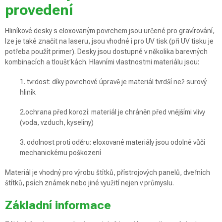
provedení
Hliníkové desky s eloxovaným povrchem jsou určené pro gravírování,
lze je také značit na laseru, jsou vhodné i pro UV tisk (při UV tisku je
potřeba použít primer). Desky jsou dostupné v několika barevných
kombinacích a tloušťkách. Hlavními vlastnostmi materiálu jsou:
1. tvrdost: díky povrchové úpravě je materiál tvrdší než surový
hliník
2.ochrana před korozí: materiál je chráněn před vnějšími vlivy
(voda, vzduch, kyseliny)
3. odolnost proti oděru: eloxované materiály jsou odolné vůči
mechanickému poškození
Materiál je vhodný pro výrobu štítků, přístrojových panelů, dveřních
štítků, psích známek nebo jiné využití nejen v průmyslu.
Základní informace