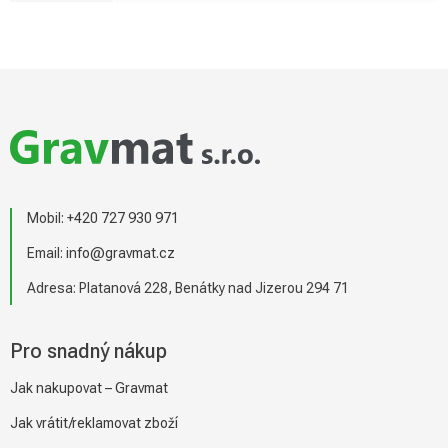
Z
á
p
a
t
í
Mobil:
+420 727 930 971
Email:
info@gravmat.cz
Adresa: Platanová 228, Benátky nad Jizerou 294 71
Pro snadný nákup
Jak nakupovat – Gravmat
Jak vrátit/reklamovat zboží