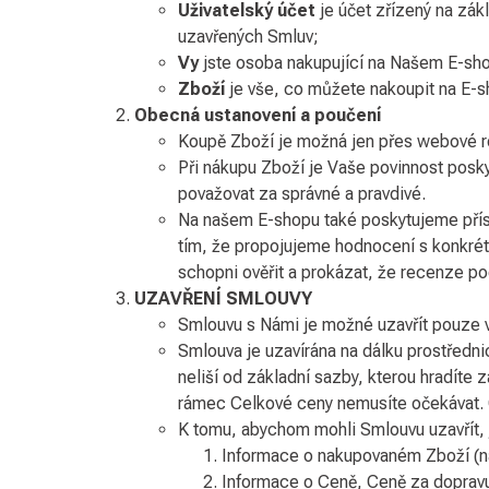
Uživatelský účet
je účet zřízený na zák
uzavřených Smluv;
Vy
jste osoba nakupující na Našem E-sho
Zboží
je vše, co můžete nakoupit na E-s
Obecná ustanovení a poučení
Koupě Zboží je možná jen přes webové r
Při nákupu Zboží je Vaše povinnost posk
považovat za správné a pravdivé.
Na našem E-shopu také poskytujeme příst
tím, že propojujeme hodnocení s konkrét
schopni ověřit a prokázat, že recenze po
UZAVŘENÍ SMLOUVY
Smlouvu s Námi je možné uzavřít pouze 
Smlouva je uzavírána na dálku prostředni
neliší od základní sazby, kterou hradíte 
rámec Celkové ceny nemusíte očekávat. 
K tomu, abychom mohli Smlouvu uzavřít, j
Informace o nakupovaném Zboží (na
Informace o Ceně, Ceně za dopravu