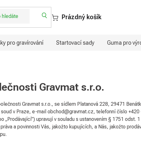
Prázdný košík
ky pro gravírování
Startovací sady
Guma pro výro
čnosti Gravmat s.r.o.
lečnosti Gravmat s.r.o., se sídlem Platanová 228, 29471 Benát
 soud v Praze, e-mail obchod@gravmat.cz, telefonní číslo +420
 „Prodávající”) upravují v souladu s ustanovením § 1751 odst. 1
áva a povinnosti Vás, jakožto kupujících, a Nás, jakožto prodáva
pu.