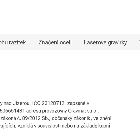
bu razítek
Značení oceli
Laserové gravírky
ky nad Jizerou, IČO 23128712, zapsané v
 606651431 adresa provozovny Gravmat s.r.o.,
 zákona č. 89/2012 Sb., občanský zákoník, ve znění
jících, vzniklá v souvislosti nebo na základě kupní