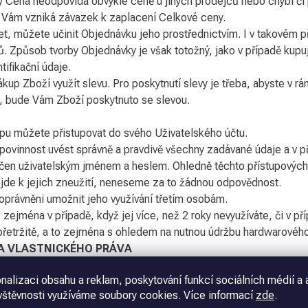
y Cena neodpovídá obvyklé ceně u jiných prodejců nebo chybí či 
, Vám vzniká závazek k zaplacení Celkové ceny.
et, můžete učinit Objednávku jeho prostřednictvím. I v takovém p
ů. Způsob tvorby Objednávky je však totožný, jako v případě kupu
ifikační údaje.
p Zboží využít slevu. Pro poskytnutí slevy je třeba, abyste v rám
, bude Vám Zboží poskytnuto se slevou.
opu můžete přistupovat do svého Uživatelského účtu.
 povinnost uvést správně a pravdivě všechny zadávané údaje a v p
čen uživatelským jménem a heslem. Ohledně těchto přístupových 
ojde k jejich zneužití, neneseme za to žádnou odpovědnost.
 oprávněni umožnit jeho využívání třetím osobám.
zejména v případě, když jej více, než 2 roky nevyužíváte, či v př
přetržitě, a to zejména s ohledem na nutnou údržbu hardwarovéh
DA VLASTNICKÉHO PRÁVA
v návrhu Objednávky a samozřejmě ve Smlouvě. V případě rozpor
nalizaci obsahu a reklam, poskytování funkcí sociálních médií a 
platní Cena uvedená v návrhu Objednávky, která bude vždy toto
vštěvnosti využíváme soubory cookies. Více informací
zde
.
ě podmínky, kdy je doprava zdarma.