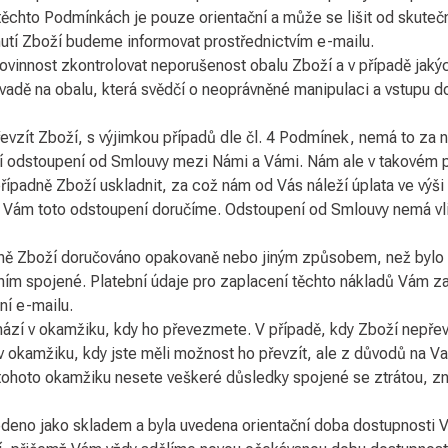
těchto Podmínkách je pouze orientační a může se lišit od skuteč
utí Zboží budeme informovat prostřednictvím e-mailu.
ovinnost zkontrolovat neporušenost obalu Zboží a v případě jaký
vadě na obalu, která svědčí o neoprávněné manipulaci a vstupu do
převzít Zboží, s výjimkou případů dle čl. 4 Podmínek, nemá to za
í odstoupení od Smlouvy mezi Námi a Vámi. Nám ale v takovém p
ípadně Zboží uskladnit, za což nám od Vás náleží úplata ve výš
y Vám toto odstoupení doručíme. Odstoupení od Smlouvy nemá vli
aně Zboží doručováno opakovaně nebo jiným způsobem, než bylo v
ím spojené. Platební údaje pro zaplacení těchto nákladů Vám z
ní e-mailu.
zí v okamžiku, kdy ho převezmete. V případě, kdy Zboží nepřev
 okamžiku, kdy jste měli možnost ho převzít, ale z důvodů na Va
tohoto okamžiku nesete veškeré důsledky spojené se ztrátou, 
edeno jako skladem a byla uvedena orientační doba dostupnosti 