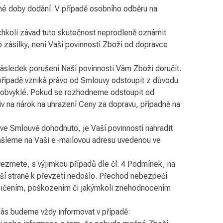
né doby dodání. V případě osobního odběru na
chkoli závad tuto skutečnost neprodleně oznámit
 zásilky, není Vaší povinností Zboží od dopravce
 následek porušení Naší povinnosti Vám Zboží doručit.
řípadě vzniká právo od Smlouvy odstoupit z důvodu
i obvyklé. Pokud se rozhodneme odstoupit od
v na nárok na uhrazení Ceny za dopravu, případně na
e Smlouvě dohodnuto, je Vaší povinností nahradit
ašleme na Vaši e-mailovou adresu uvedenou ve
ezmete, s výjimkou případů dle čl. 4 Podmínek, na
ší straně k převzetí nedošlo. Přechod nebezpečí
zničením, poškozením či jakýmkoli znehodnocením
Vás budeme vždy informovat v případě: