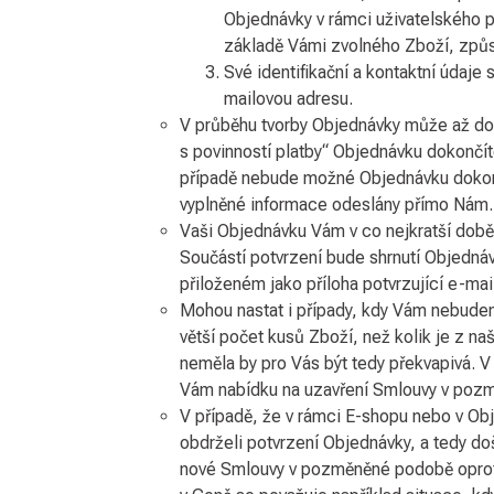
Objednávky v rámci uživatelského 
základě Vámi zvolného Zboží, způs
Své identifikační a kontaktní údaje
mailovou adresu.
V průběhu tvorby Objednávky může až do d
s povinností platby“ Objednávku dokončít
případě nebude možné Objednávku dokončit
vyplněné informace odeslány přímo Nám.
Vaši Objednávku Vám v co nejkratší dob
Součástí potvrzení bude shrnutí Objednáv
přiloženém jako příloha potvrzující e-ma
Mohou nastat i případy, kdy Vám nebudem
větší počet kusů Zboží, než kolik je z 
neměla by pro Vás být tedy překvapivá. 
Vám nabídku na uzavření Smlouvy v pozmě
V případě, že v rámci E-shopu nebo v Ob
obdrželi potvrzení Objednávky, a tedy d
nové Smlouvy v pozměněné podobě oproti 