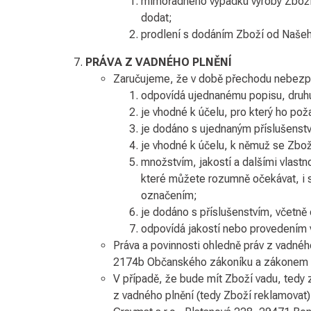
mimořádného výpadku výroby Zboží
dodat;
prodlení s dodáním Zboží od Naše
PRÁVA Z VADNÉHO PLNĚNÍ
Zaručujeme, že v době přechodu nebezpe
odpovídá ujednanému popisu, druhu a
je vhodné k účelu, pro který ho po
je dodáno s ujednaným příslušenstv
je vhodné k účelu, k němuž se Zbož
množstvím, jakostí a dalšími vlastn
které můžete rozumně očekávat, i 
označením;
je dodáno s příslušenstvím, včetně
odpovídá jakostí nebo provedením 
Práva a povinnosti ohledně práv z vadné
2174b Občanského zákoníku a zákonem č.
V případě, že bude mít Zboží vadu, tedy
z vadného plnění (tedy Zboží reklamovat)