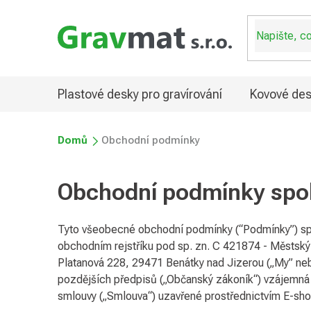
Přejít
na
obsah
Plastové desky pro gravírování
Kovové des
Domů
Obchodní podmínky
Obchodní podmínky spole
Tyto všeobecné obchodní podmínky (“Podmínky”) spo
obchodním rejstříku pod sp. zn. C 421874 - Městský
Platanová 228, 29471 Benátky nad Jizerou („My” nebo
pozdějších předpisů („Občanský zákoník“) vzájemná pr
smlouvy („Smlouva“) uzavřené prostřednictvím E-sho