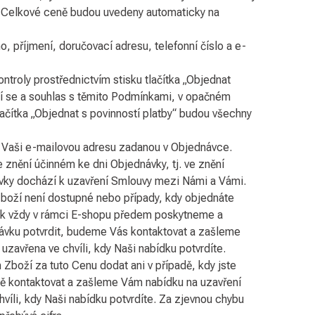
a Celkové ceně budou uvedeny automaticky na
, příjmení, doručovací adresu, telefonní číslo a e-
troly prostřednictvím stisku tlačítka „Objednat
ení se a souhlas s těmito Podmínkami, v opačném
ačítka „Objednat s povinností platby“ budou všechny
 Vaši e-mailovou adresu zadanou v Objednávce.
 znění účinném ke dni Objednávky, tj. ve znění
návky dochází k uzavření Smlouvy mezi Námi a Vámi.
boží není dostupné nebo případy, kdy objednáte
šak vždy v rámci E-shopu předem poskytneme a
návku potvrdit, budeme Vás kontaktovat a zašleme
avřena ve chvíli, kdy Naši nabídku potvrdíte.
boží za tuto Cenu dodat ani v případě, kdy jste
ně kontaktovat a zašleme Vám nabídku na uzavření
li, kdy Naši nabídku potvrdíte. Za zjevnou chybu