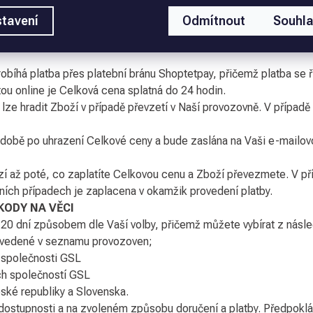
etně veškerých poplatků stanovených zákonem.
tavení
Odmítnout
Souhl
dovat po uzavření Smlouvy a před předáním Zboží. Úhradu Celk
 provedení platby Vám zašleme v rámci potvrzení Objednávky. 
obíhá platba přes platební bránu Shoptetpay, přičemž platba se ř
rtou online je Celková cena splatná do 24 hodin.
lze hradit Zboží v případě převzetí v Naší provozovně. V případě
odobě po uhrazení Celkové ceny a bude zaslána na Vaši e-mailovo
zí až poté, co zaplatíte Celkovou cenu a Zboží převezmete. V p
ních případech je zaplacena v okamžik provedení platby.
KODY NA VĚCI
0 dní způsobem dle Vaší volby, přičemž můžete vybírat z násle
uvedené v seznamu provozoven;
 společnosti GSL
ch společností GSL
ské republiky a Slovenska.
 dostupnosti a na zvoleném způsobu doručení a platby. Předpok