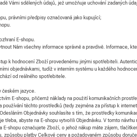
ladě Vámi sdělených údajů, jež umožňuje uchování zadaných údaj
pu, právními předpisy označovaná jako kupující;
hopu.
ozhraní E-shopu.
ytnout Nám všechny informace správně a pravdivě. Informace, kt
up k hodnocení Zboží provedenému jinými spotřebiteli. Autentic
ními objednávkami, tudíž v interním systému u každého hodnocení
chází od reálného spotřebitele.
v českém jazyce.
ctvím E-shopu, přičemž náklady na použití komunikačních prostřed
za používání těchto prostředků (tedy zejména za přístup k intern
Odesláním Objednávky souhlasíte s tím, že prostředky komunika
e třeba, abyste na E-shopu vytvořili Objednávku. V tomto návrhu 
 E-shopu označujete Zboží, o jehož nákup máte zájem, tlačítke
, způsobu platby Celkové ceny a požadovaném způsobu doručení