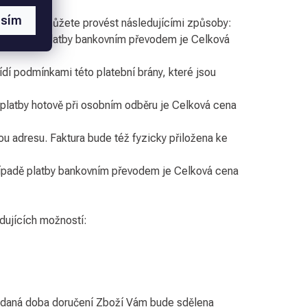
asím
ové ceny můžete provést následujícími způsoby:
V případě platby bankovním převodem je Celková
ídí podmínkami této platební brány, které jsou
 platby hotově při osobním odběru je Celková cena
u adresu. Faktura bude též fyzicky přiložena ke
řípadě platby bankovním převodem je Celková cena
dujících možností:
ládaná doba doručení Zboží Vám bude sdělena