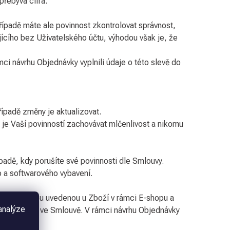
přebývá cifra.
řípadě máte ale povinnost zkontrolovat správnost,
jícího bez Uživatelského účtu, výhodou však je, že
ci návrhu Objednávky vyplnili údaje o této slevě do
řípadě změny je aktualizovat.
je Vaší povinností zachovávat mlčenlivost a nikomu
ípadě, kdy porušíte své povinnosti dle Smlouvy.
o a softwarového vybavení.
u mezi Cenou uvedenou u Zboží v rámci E-shopu a
analýze
žná s cenou ve Smlouvě. V rámci návrhu Objednávky