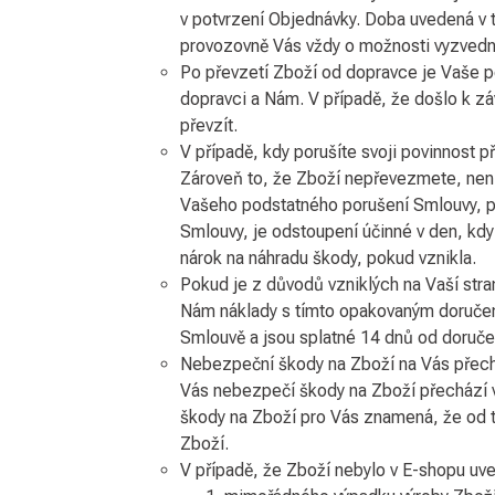
v potvrzení Objednávky. Doba uvedená v 
provozovně Vás vždy o možnosti vyzvedn
Po převzetí Zboží od dopravce je Vaše p
dopravci a Nám. V případě, že došlo k zá
převzít.
V případě, kdy porušíte svoji povinnost 
Zároveň to, že Zboží nepřevezmete, nen
Vašeho podstatného porušení Smlouvy, př
Smlouvy, je odstoupení účinné v den, kd
nárok na náhradu škody, pokud vznikla.
Pokud je z důvodů vzniklých na Vaší str
Nám náklady s tímto opakovaným doručen
Smlouvě a jsou splatné 14 dnů od doruče
Nebezpeční škody na Zboží na Vás přechá
Vás nebezpečí škody na Zboží přechází v
škody na Zboží pro Vás znamená, že od 
Zboží.
V případě, že Zboží nebylo v E-shopu uv