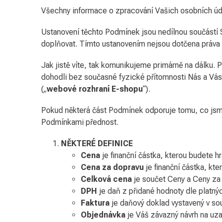
Všechny informace o zpracování Vašich osobních úd
Ustanovení těchto Podmínek jsou nedílnou součástí
doplňovat. Tímto ustanovením nejsou dotčena práva 
Jak jistě víte, tak komunikujeme primárně na dálku. 
dohodli bez současné fyzické přítomnosti Nás a Vás
(„
webové rozhraní E-shopu
“).
Pokud některá část Podmínek odporuje tomu, co jsme
Podmínkami přednost.
NĚKTERÉ DEFINICE
Cena
je finanční částka, kterou budete h
Cena za dopravu
je finanční částka, kte
Celková cena
je součet Ceny a Ceny za
DPH
je daň z přidané hodnoty dle platný
Faktura
je daňový doklad vystavený v so
Objednávka
je Váš závazný návrh na uza