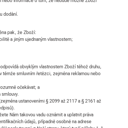
i nebo informace o tom, že nebude možné Zboží
u dodání.
éna pak, že Zboží:
bilitě a jiným ujednaným vlastnostem;
i, odpovídá obvyklým vlastnostem Zboží téhož druhu,
u v témže smluvním řetězci, zejména reklamou nebo
 rozumně očekávat; a
 smlouvy.
y (zejména ustanoveními § 2099 až 2117 a § 2161 až
dpisů).
žete Nám takovou vadu oznámit a uplatnit práva
ntifikačních údajů, případně osobně na adrese