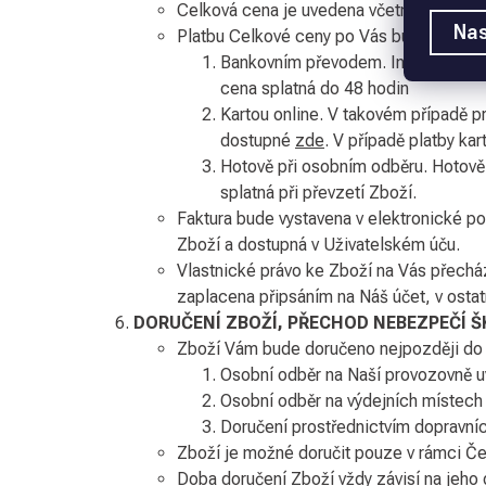
Celková cena je uvedena včetně DPH vč
Nas
Platbu Celkové ceny po Vás budeme poža
Bankovním převodem. Informace pro
cena splatná do 48 hodin
Kartou online. V takovém případě pr
dostupné
zde
. V případě platby ka
Hotově při osobním odběru. Hotově 
splatná při převzetí Zboží.
Faktura bude vystavena v elektronické p
Zboží a dostupná v Uživatelském úču.
Vlastnické právo ke Zboží na Vás přechá
zaplacena připsáním na Náš účet, v ostat
DORUČENÍ ZBOŽÍ, PŘECHOD NEBEZPEČÍ Š
Zboží Vám bude doručeno nejpozději do 2
Osobní odběr na Naší provozovně 
Osobní odběr na výdejních místech
Doručení prostřednictvím dopravní
Zboží je možné doručit pouze v rámci Če
Doba doručení Zboží vždy závisí na jeho