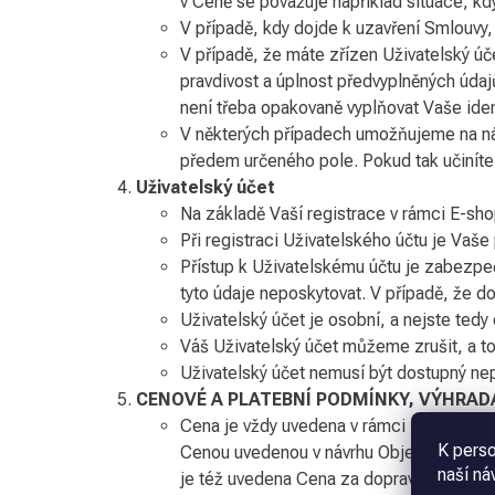
v Ceně se považuje například situace, kd
V případě, kdy dojde k uzavření Smlouvy
V případě, že máte zřízen Uživatelský úč
pravdivost a úplnost předvyplněných údaj
není třeba opakovaně vyplňovat Vaše ident
V některých případech umožňujeme na náku
předem určeného pole. Pokud tak učiníte
Uživatelský účet
Na základě Vaší registrace v rámci E-sh
Při registraci Uživatelského účtu je Vaše
Přístup k Uživatelskému účtu je zabezpe
tyto údaje neposkytovat. V případě, že d
Uživatelský účet je osobní, a nejste tedy
Váš Uživatelský účet můžeme zrušit, a to 
Uživatelský účet nemusí být dostupný ne
CENOVÉ A PLATEBNÍ PODMÍNKY, VÝHRA
Cena je vždy uvedena v rámci E-shopu, 
K perso
Cenou uvedenou v návrhu Objednávky se u
naší ná
je též uvedena Cena za dopravu, případn