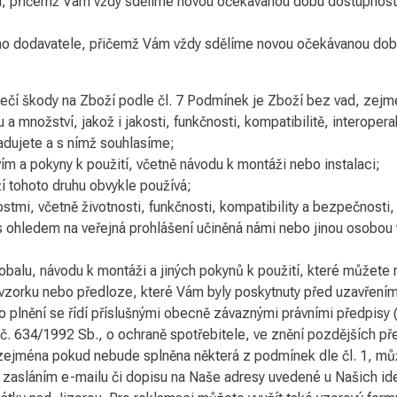
, přičemž Vám vždy sdělíme novou očekávanou dobu dostupnost
ho dodavatele, přičemž Vám vždy sdělíme novou očekávanou dob
čí škody na Zboží podle čl. 7 Podmínek je Zboží bez vad, zejm
 množství, jakož i jakosti, funkčnosti, kompatibilitě, interopera
žadujete a s nímž souhlasíme;
ím a pokyny k použití, včetně návodu k montáži nebo instalaci;
í tohoto druhu obvykle používá;
ostmi, včetně životnosti, funkčnosti, kompatibility a bezpečnost
s ohledem na veřejná prohlášení učiněná námi nebo jinou osobo
 obalu, návodu k montáži a jiných pokynů k použití, které můžete
vzorku nebo předloze, které Vám byly poskytnuty před uzavřením
ho plnění se řídí příslušnými obecně závaznými právními předpis
 634/1992 Sb., o ochraně spotřebitele, ve znění pozdějších pře
 zejména pokud nebude splněna některá z podmínek dle čl. 1, mů
 zasláním e-mailu či dopisu na Naše adresy uvedené u Našich ide