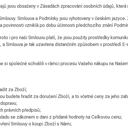
ajů jsou obsaženy v Zásadách zpracování osobních údajů, která
 Smlouvy. Smlouva a Podmínky jsou vyhotoveny v českém jazyce.
a povinnosti vzniklá po dobu účinnosti předchozího znění Podmí
Proto i pro naši Smlouvu platí, že jsou použity prostředky komun
, a Smlouva je tak uzavřena distančním způsobem v prostředí E-s
 si společně schválili v rámci procesu Vašeho nákupu na Našem
radit za Zboží;
rou budete hradit za doručení Zboží, a to včetně ceny za jeho zab
 dopravu;
ch právních předpisů;
uladu se zákonem o dani z přidané hodnoty na Celkovou cenu;
vření Smlouvy o koupi Zboží s Námi;