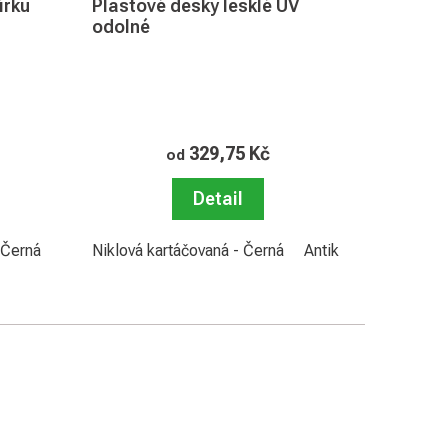
írku
Plastové desky lesklé UV
odolné
329,75 Kč
od
Detail
 Černá
 - Bílá
Prémiová stříbrná kartáčovaná matná- Černá
Stříbrná kartáčovaná - Černá
Niklová kartáčovaná - Černá
Zlatá kartáčovaná - Čer
Antik zlatá kartáčov
Prémiová