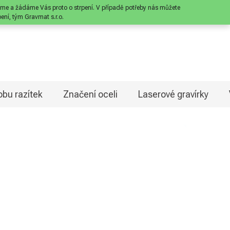
eme a žádáme Vás proto o strpení. V případě potřeby nás můžete
ní, tým Gravmat s.r.o.
bu razítek
Značení oceli
Laserové gravírky