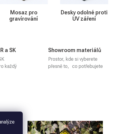
Mosaz pro
Desky odolné proti
gravírování
UV záření
R a SK
Showroom materiálů
SK
Prostor, kde si vyberete
pro každý
přesně to, co potřebujete
analýze