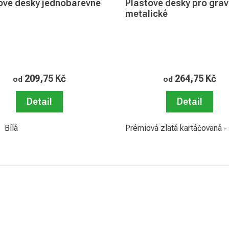
ové desky jednobarevné
Plastové desky pro grav
metalické
209,75 Kč
264,75 Kč
od
od
Detail
Detail
rá - Bílá
Bílá
Žlutá - Černá
Stříbrná matná - Černá
Prémiová zlatá kartáčovaná -
Tmavězelená