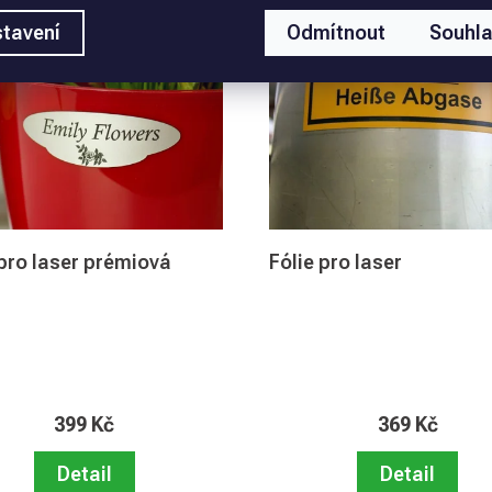
tavení
Odmítnout
Souhl
 pro laser prémiová
Fólie pro laser
399 Kč
369 Kč
Detail
Detail