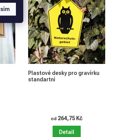
asím
Plastové desky pro gravírku
standartní
264,75 Kč
od
Detail