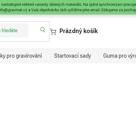
nedostupné některé varianty dělených materiálů. Na úplné synchronizaci pracuj
info@gravmat.cz a Vaši objednávku rádi vyřídíme přes email. Děkujeme za pochope
Prázdný košík
ky pro gravírování
Startovací sady
Guma pro výro
ER
 dostupné v mnoha barevných kombinacích