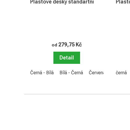
Plastové desky standartní
Plast
279,75 Kč
od
Detail
Černá - Bílá
Bílá - Černá
Červená - Bílá
černá
Mod