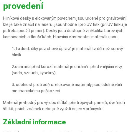
provedení
Hliníkové desky s eloxovaným povrchem jsou určené pro gravírování,
lze je také značit na laseru, jsou vhodné i pro UV tisk (při UV tisku je
potřeba použít primer). Desky jsou dostupné v několika barevných
kombinacích a tloušťkách. Hlavními vlastnostmi materiálu jsou:
1. tvrdost: díky povrchové úpravě je materiál tvrdší než surový
hliník
2.ochrana před korozí: materiál je chráněn před vnějšími vlivy
(voda, vzduch, kyseliny)
3. odolnost proti oděru: eloxované materiály jsou odolné vůči
mechanickému poškození
Materiál je vhodný pro výrobu štítků, přístrojových panelů, dveřních
štítků, psích známek nebo jiné využití nejen v průmyslu.
Základní informace