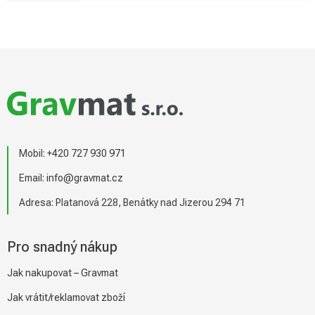
Z
á
p
a
t
í
Mobil:
+420 727 930 971
Email:
info@gravmat.cz
Adresa: Platanová 228, Benátky nad Jizerou 294 71
Pro snadný nákup
Jak nakupovat – Gravmat
Jak vrátit/reklamovat zboží