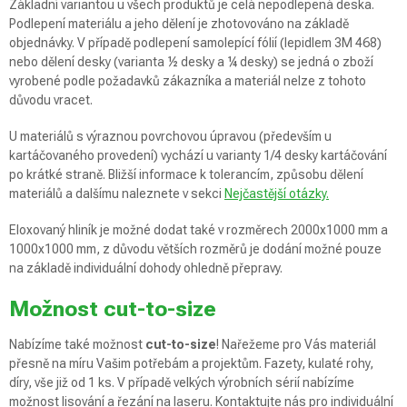
Základní variantou u všech produktů je celá nepodlepená deska.
Podlepení materiálu a jeho dělení je zhotovováno na základě
objednávky. V případě podlepení samolepící fólií (lepidlem 3M 468)
nebo dělení desky (varianta ½ desky a ¼ desky) se jedná o zboží
vyrobené podle požadavků zákazníka a materiál nelze z tohoto
důvodu vracet.
U materiálů s výraznou povrchovou úpravou (především u
kartáčovaného provedení) vychází u varianty 1/4 desky kartáčování
po krátké straně. Bližší informace k tolerancím, způsobu dělení
materiálů a dalšímu naleznete v sekci
Nejčastější otázky.
Eloxovaný hliník je možné dodat také v rozměrech 2000x1000 mm a
1000x1000 mm, z důvodu větších rozměrů je dodání možné pouze
na základě individuální dohody ohledně přepravy.
Možnost cut-to-size
Nabízíme také možnost
cut-to-size
! Nařežeme pro Vás materiál
přesně na míru Vašim potřebám a projektům. Fazety, kulaté rohy,
díry, vše již od 1 ks. V případě velkých výrobních sérií nabízíme
možnost lisování a řezání na laseru. Kontaktujte nás pro individuální