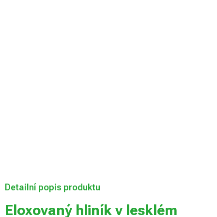
Velikost desky
Můžeme doručit
do:
Zvolte variantu
Možnosti
doručení
Přidat do košíku
Detailní popis produktu
Eloxovaný hliník v lesklém