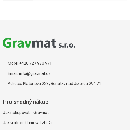
Z
á
p
a
t
í
Mobil:
+420 727 930 971
Email:
info@gravmat.cz
Adresa: Platanová 228, Benátky nad Jizerou 294 71
Pro snadný nákup
Jak nakupovat – Gravmat
Jak vrátit/reklamovat zboží