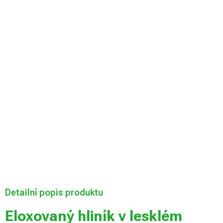
Velikost desky
Můžeme doručit
do:
Zvolte variantu
Možnosti
doručení
Přidat do košíku
Detailní popis produktu
Eloxovaný hliník v lesklém