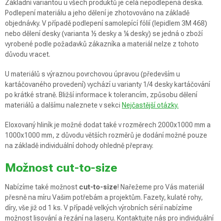
Základní variantou u všech produktů je celá nepodlepená deska.
Podlepení materiálu a jeho dělení je zhotovováno na základě
objednávky. V případě podlepení samolepící fólií (lepidlem 3M 468)
nebo dělení desky (varianta ½ desky a ¼ desky) se jedná o zboží
vyrobené podle požadavků zákazníka a materiál nelze z tohoto
důvodu vracet.
U materiálů s výraznou povrchovou úpravou (především u
kartáčovaného provedení) vychází u varianty 1/4 desky kartáčování
po krátké straně. Bližší informace k tolerancím, způsobu dělení
materiálů a dalšímu naleznete v sekci
Nejčastější otázky.
Eloxovaný hliník je možné dodat také v rozměrech 2000x1000 mm a
1000x1000 mm, z důvodu větších rozměrů je dodání možné pouze
na základě individuální dohody ohledně přepravy.
Možnost cut-to-size
Nabízíme také možnost
cut-to-size
! Nařežeme pro Vás materiál
přesně na míru Vašim potřebám a projektům. Fazety, kulaté rohy,
díry, vše již od 1 ks. V případě velkých výrobních sérií nabízíme
možnost lisování a řezání na laseru. Kontaktujte nás pro individuální