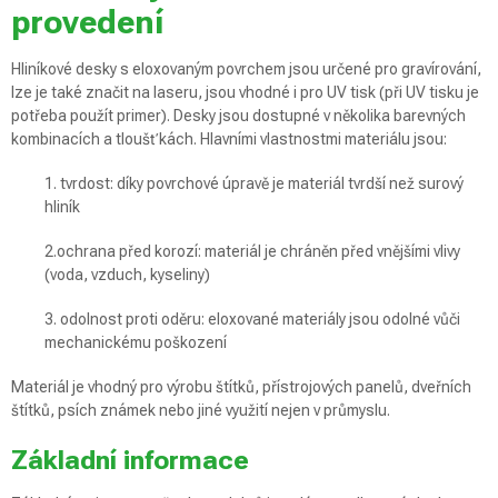
provedení
Hliníkové desky s eloxovaným povrchem jsou určené pro gravírování,
lze je také značit na laseru, jsou vhodné i pro UV tisk (při UV tisku je
potřeba použít primer). Desky jsou dostupné v několika barevných
kombinacích a tloušťkách. Hlavními vlastnostmi materiálu jsou:
1. tvrdost: díky povrchové úpravě je materiál tvrdší než surový
hliník
2.ochrana před korozí: materiál je chráněn před vnějšími vlivy
(voda, vzduch, kyseliny)
3. odolnost proti oděru: eloxované materiály jsou odolné vůči
mechanickému poškození
Materiál je vhodný pro výrobu štítků, přístrojových panelů, dveřních
štítků, psích známek nebo jiné využití nejen v průmyslu.
Základní informace