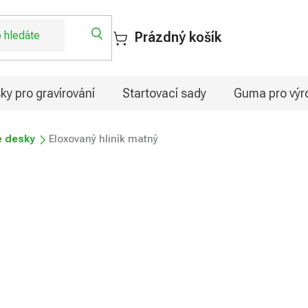
Prázdný košík
ky pro gravírování
Startovací sady
Guma pro výro
é desky
Eloxovaný hliník matný
Vyzkoušejte eloxovaný hliník
povrchem jsou určené pro grav
pro UV tisk (při UV tisku je 