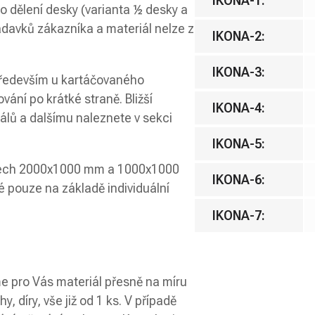
IKONA-1
:
bo dělení desky (varianta ½ desky a
adavků zákazníka a materiál nelze z
IKONA-2
:
IKONA-3
:
především u kartáčovaného
vání po krátké straně. Bližší
IKONA-4
:
álů a dalšímu naleznete v sekci
IKONA-5
:
měrech 2000x1000 mm a 1000x1000
IKONA-6
:
 pouze na základě individuální
IKONA-7
:
e pro Vás materiál přesně na míru
, díry, vše již od 1 ks. V případě