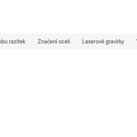
bu razítek
Značení oceli
Laserové gravírky
 v matném provedení. Hliníkové desky s eloxovaným
írování, lze je také značit na laseru, jsou vhodné i
potřeba použít primer). Desky jsou dostupné v několika