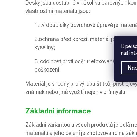
Desky jsou dostupné v několika barevných kom
vlastnostmi materiálu jsou:
1. tvrdost: díky povrchové úpravě je materiá
2.ochrana před korozí: materiál je chráněn 
K perso
kyseliny)
naší ná
3. odolnost proti oděru: eloxované materi
Nas
poškození
Materiál je vhodný pro výrobu štítků, přístrojov
známek nebo jiné využití nejen v průmyslu.
Základní informace
Základní variantou u všech produktů je celá 
materiálu a jeho dělení je zhotovováno na zák