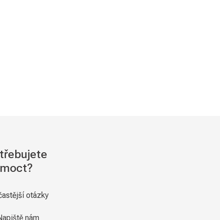
třebujete
moct?
častější otázky
Napiště nám