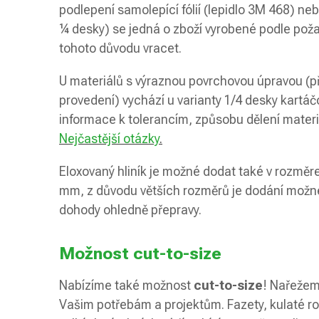
podlepení samolepící fólií (lepidlo 3M 468) ne
¼ desky) se jedná o zboží vyrobené podle pož
tohoto důvodu vracet.
U materiálů s výraznou povrchovou úpravou (
provedení) vychází u varianty 1/4 desky kartáčo
informace k tolerancím, způsobu dělení materi
Nejčastější otázky
.
Eloxovaný hliník je možné dodat také v roz
mm, z důvodu větších rozměrů je dodání možné
dohody ohledně přepravy.
Možnost cut-to-size
Nabízíme také možnost
cut-to-size
! Nařežem
Vašim potřebám a projektům. Fazety, kulaté rohy