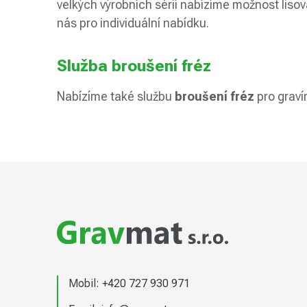
velkých výrobních sérií nabízíme možnost lisov
nás pro individuální nabídku.
Služba broušení fréz
Nabízíme také službu
broušení fréz
pro graví
Z
á
p
a
t
Mobil:
+420 727 930 971
í