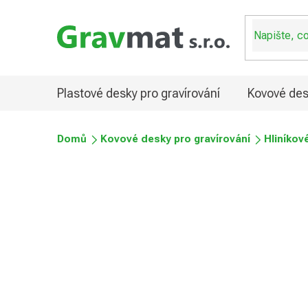
Přejít
na
obsah
Plastové desky pro gravírování
Kovové des
Domů
Kovové desky pro gravírování
Hliníkov
Eloxovaný hliník matný
Průměrné
Podrobnosti hodnocení
Neohodnoceno
hodnocení
produktu
je
0,0
z