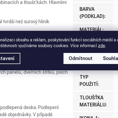
binacích a tloušťkách. Hlavními
BARVA
(PODKLAD)
:
l tvrdší než surový hliník
MATERIÁL
:
před vnějšími vlivy (voda, vzduch,
nalizaci obsahu a reklam, poskytování funkcí sociálních médií a 
PODLEPENÍ
:
vštěvnosti využíváme soubory cookies. Více informací
zde
.
ály jsou odolné vůči mechanickému
ROZMĚR
:
tavení
Odmítnout
Souhl
ých panelů, dveřních štítků, psích
TYP
POUŽITÍ
:
TLOUŠŤKA
MATERIÁLU
:
nepodlepená deska. Podlepení
ladě objednávky. V případě