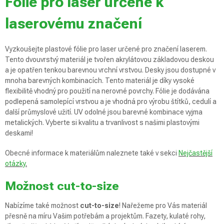
Fólie pro laser určené k
laserovému značení
Vyzkoušejte plastové fólie pro laser určené pro značení laserem.
Tento dvouvrstvý materiál je tvořen akrylátovou základovou deskou
a je opatřen tenkou barevnou vrchní vrstvou. Desky jsou dostupné v
mnoha barevných kombinacích. Tento materiál je díky vysoké
flexibilitě vhodný pro použití na nerovné povrchy. Fólie je dodávána
podlepená samolepící vrstvou a je vhodná pro výrobu štítků, cedulí a
další průmyslové užití. UV odolné jsou barevné kombinace vyjma
metalických. Vyberte si kvalitu a trvanlivost s našimi plastovými
deskami!
Obecné informace k materiálům naleznete také v sekci
Nejčastější
otázky
.
Možnost cut-to-size
Nabízíme také možnost
cut-to-size
! Nařežeme pro Vás materiál
přesně na míru Vašim potřebám a projektům. Fazety, kulaté rohy,