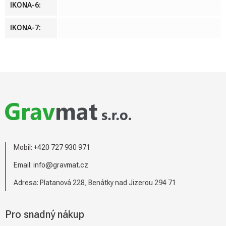
IKONA-6
:
IKONA-7
:
Z
á
p
a
t
í
Mobil:
+420 727 930 971
Email:
info@gravmat.cz
Adresa: Platanová 228, Benátky nad Jizerou 294 71
Pro snadný nákup