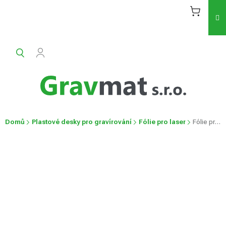
Přejít
na
obsah
Domů
Plastové desky pro gravírování
Fólie pro laser
Fólie pro laser
Fólie pro laser
Průměrné
Neohodnoceno
Podrobnosti hodnocení
hodnocení
produktu
je
0,0
z