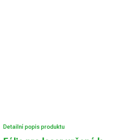
Velikost desky
Můžeme doručit
do:
Zvolte variantu
Možnosti
doručení
Přidat do košíku
Detailní popis produktu