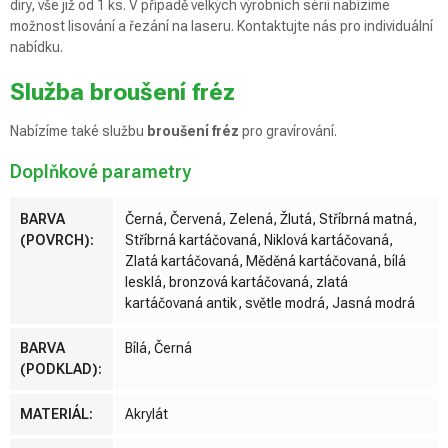
díry, vše již od 1 ks. V případě velkých výrobních sérií nabízíme
možnost lisování a řezání na laseru. Kontaktujte nás pro individuální
nabídku.
Služba broušení fréz
Nabízíme také službu
broušení fréz
pro gravírování.
Doplňkové parametry
BARVA
Černá, Červená, Zelená, Žlutá, Stříbrná matná,
(POVRCH)
:
Stříbrná kartáčovaná, Niklová kartáčovaná,
Zlatá kartáčovaná, Měděná kartáčovaná, bílá
lesklá, bronzová kartáčovaná, zlatá
kartáčovaná antik, světle modrá, Jasná modrá
BARVA
Bílá, Černá
(PODKLAD)
:
MATERIÁL
:
Akrylát