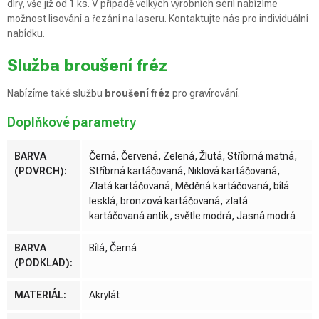
díry, vše již od 1 ks. V případě velkých výrobních sérií nabízíme
možnost lisování a řezání na laseru. Kontaktujte nás pro individuální
nabídku.
Služba broušení fréz
Nabízíme také službu
broušení fréz
pro gravírování.
Doplňkové parametry
BARVA
Černá, Červená, Zelená, Žlutá, Stříbrná matná,
(POVRCH)
:
Stříbrná kartáčovaná, Niklová kartáčovaná,
Zlatá kartáčovaná, Měděná kartáčovaná, bílá
lesklá, bronzová kartáčovaná, zlatá
kartáčovaná antik, světle modrá, Jasná modrá
BARVA
Bílá, Černá
(PODKLAD)
:
MATERIÁL
:
Akrylát