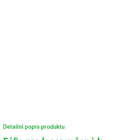
Velikost desky
Můžeme doručit
do:
Zvolte variantu
Možnosti
doručení
Přidat do košíku
Detailní popis produktu