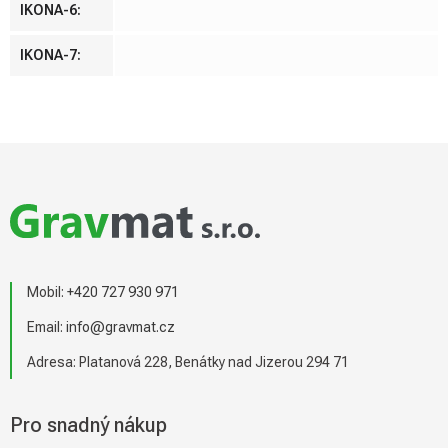
IKONA-6
:
IKONA-7
:
Z
á
p
a
t
í
Mobil:
+420 727 930 971
Email:
info@gravmat.cz
Adresa: Platanová 228, Benátky nad Jizerou 294 71
Pro snadný nákup