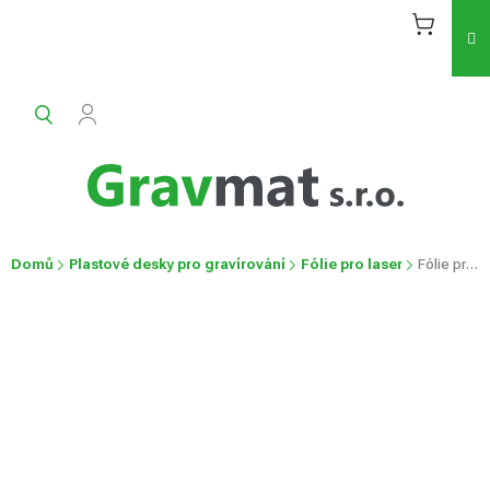
Přejít
na
obsah
Domů
Plastové desky pro gravírování
Fólie pro laser
Fólie pro laser
Fólie pro laser
Průměrné
Neohodnoceno
Podrobnosti hodnocení
hodnocení
produktu
je
0,0
z