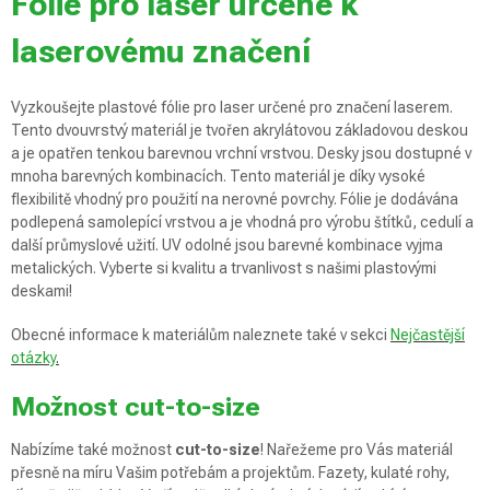
Fólie pro laser určené k
laserovému značení
Vyzkoušejte plastové fólie pro laser určené pro značení laserem.
Tento dvouvrstvý materiál je tvořen akrylátovou základovou deskou
a je opatřen tenkou barevnou vrchní vrstvou. Desky jsou dostupné v
mnoha barevných kombinacích. Tento materiál je díky vysoké
flexibilitě vhodný pro použití na nerovné povrchy. Fólie je dodávána
podlepená samolepící vrstvou a je vhodná pro výrobu štítků, cedulí a
další průmyslové užití. UV odolné jsou barevné kombinace vyjma
metalických. Vyberte si kvalitu a trvanlivost s našimi plastovými
deskami!
Obecné informace k materiálům naleznete také v sekci
Nejčastější
otázky
.
Možnost cut-to-size
Nabízíme také možnost
cut-to-size
! Nařežeme pro Vás materiál
přesně na míru Vašim potřebám a projektům. Fazety, kulaté rohy,