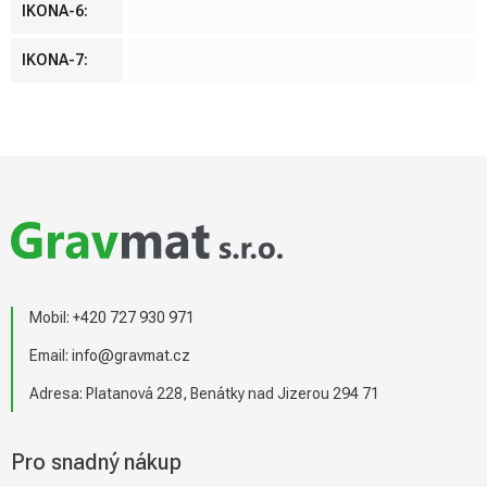
IKONA-6
:
IKONA-7
:
Z
á
p
a
t
í
Mobil:
+420 727 930 971
Email:
info@gravmat.cz
Adresa: Platanová 228, Benátky nad Jizerou 294 71
Pro snadný nákup