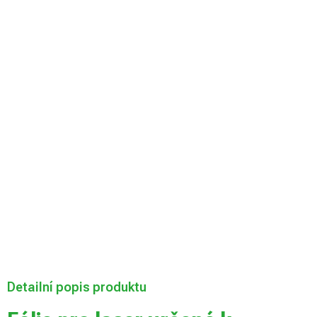
Velikost desky
Můžeme doručit
do:
Zvolte variantu
Možnosti
doručení
Přidat do košíku
Detailní popis produktu