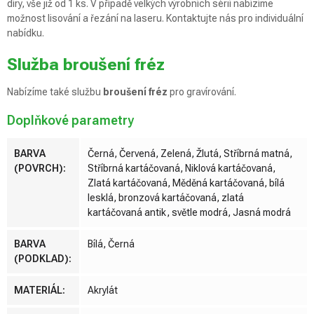
díry, vše již od 1 ks. V případě velkých výrobních sérií nabízíme
možnost lisování a řezání na laseru. Kontaktujte nás pro individuální
nabídku.
Služba broušení fréz
Nabízíme také službu
broušení fréz
pro gravírování.
Doplňkové parametry
BARVA
Černá, Červená, Zelená, Žlutá, Stříbrná matná,
(POVRCH)
:
Stříbrná kartáčovaná, Niklová kartáčovaná,
Zlatá kartáčovaná, Měděná kartáčovaná, bílá
lesklá, bronzová kartáčovaná, zlatá
kartáčovaná antik, světle modrá, Jasná modrá
BARVA
Bílá, Černá
(PODKLAD)
:
MATERIÁL
:
Akrylát