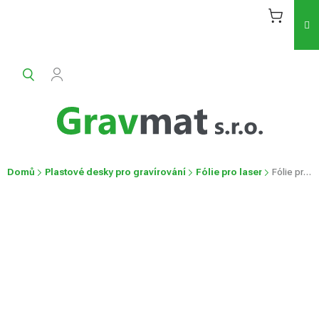
Přejít
na
obsah
Domů
Plastové desky pro gravírování
Fólie pro laser
Fólie pro laser
Fólie pro laser
Průměrné
Neohodnoceno
Podrobnosti hodnocení
hodnocení
produktu
je
0,0
z