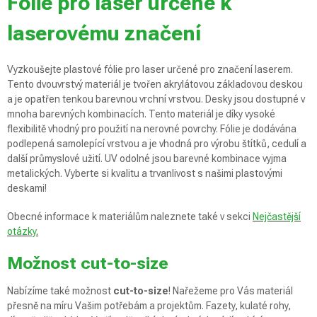
Fólie pro laser určené k
laserovému značení
Vyzkoušejte plastové fólie pro laser určené pro značení laserem.
Tento dvouvrstvý materiál je tvořen akrylátovou základovou deskou
a je opatřen tenkou barevnou vrchní vrstvou. Desky jsou dostupné v
mnoha barevných kombinacích. Tento materiál je díky vysoké
flexibilitě vhodný pro použití na nerovné povrchy. Fólie je dodávána
podlepená samolepící vrstvou a je vhodná pro výrobu štítků, cedulí a
další průmyslové užití. UV odolné jsou barevné kombinace vyjma
metalických. Vyberte si kvalitu a trvanlivost s našimi plastovými
deskami!
Obecné informace k materiálům naleznete také v sekci
Nejčastější
otázky
.
Možnost cut-to-size
Nabízíme také možnost
cut-to-size
! Nařežeme pro Vás materiál
přesně na míru Vašim potřebám a projektům. Fazety, kulaté rohy,