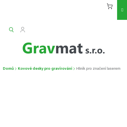
Přejít
na
obsah
Domů
Kovové desky pro gravírování
Hliník pro značení laserem
Hliník pro značení laserem
Průměrné
Neohodnoceno
Podrobnosti hodnocení
hodnocení
produktu
je
0,0
z