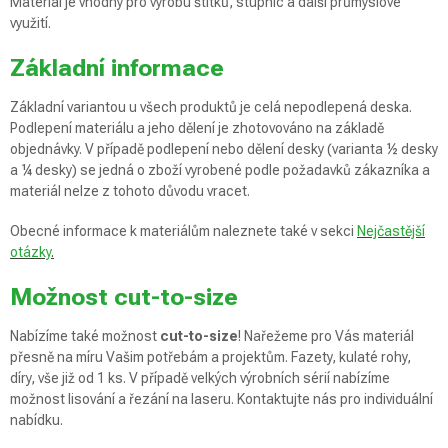
Materiál je vhodný pro výrobu štítků, stupnic a další průmyslové
využití.
Základní informace
Základní variantou u všech produktů je celá nepodlepená deska.
Podlepení materiálu a jeho dělení je zhotovováno na základě
objednávky. V případě podlepení nebo dělení desky (varianta ½ desky
a ¼ desky) se jedná o zboží vyrobené podle požadavků zákazníka a
materiál nelze z tohoto důvodu vracet.
Obecné informace k materiálům naleznete také v sekci
Nejčastější
otázky
.
Možnost cut-to-size
Nabízíme také možnost
cut-to-size
! Nařežeme pro Vás materiál
přesně na míru Vašim potřebám a projektům. Fazety, kulaté rohy,
díry, vše již od 1 ks. V případě velkých výrobních sérií nabízíme
možnost lisování a řezání na laseru. Kontaktujte nás pro individuální
nabídku.