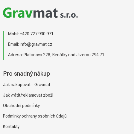
á
p
a
t
í
Mobil:
+420 727 930 971
Email:
info@gravmat.cz
Adresa: Platanová 228, Benátky nad Jizerou 294 71
Pro snadný nákup
Jak nakupovat – Gravmat
Jak vrátit/reklamovat zboží
Obchodní podmínky
Podmínky ochrany osobních údajů
Kontakty