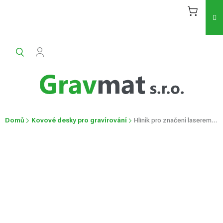
Přejít
na
obsah
Domů
Kovové desky pro gravírování
Hliník pro značení laserem lakovaný
Hliník pro značení laserem lakovaný
Průměrné
Neohodnoceno
Podrobnosti hodnocení
hodnocení
produktu
je
0,0
z