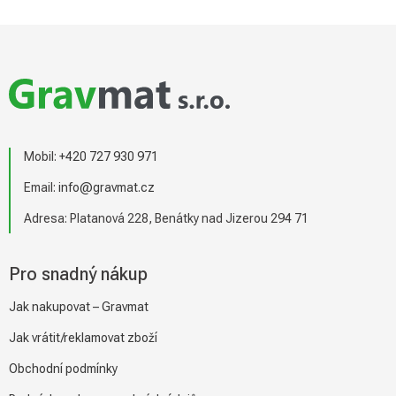
Z
á
p
a
t
í
Mobil:
+420 727 930 971
Email:
info@gravmat.cz
Adresa: Platanová 228, Benátky nad Jizerou 294 71
Pro snadný nákup
Jak nakupovat – Gravmat
Jak vrátit/reklamovat zboží
Obchodní podmínky