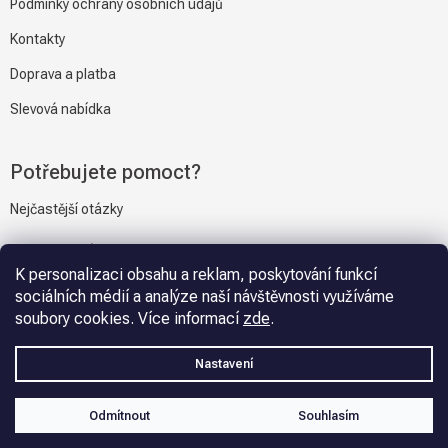
Podmínky ochrany osobních údajů
Kontakty
Doprava a platba
Slevová nabídka
Potřebujete pomoct?
Nejčastější otázky
Napiště nám
K personalizaci obsahu a reklam, poskytování funkcí
sociálních médií a analýze naší návštěvnosti využíváme
soubory cookies. Více informací
zde
.
Vytvořil Shoptet
Nastavení
Copyright 2026
Gravmat.cz
. Všechna práva vyhrazena.
Upravit
Odmítnout
Souhlasím
nastavení cookies