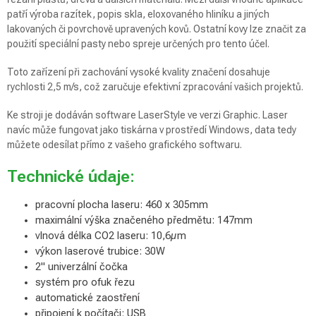
patří výroba razítek, popis skla, eloxovaného hliníku a jiných
lakovaných či povrchově upravených kovů. Ostatní kovy lze značit za
použití speciální pasty nebo spreje určených pro tento účel.
Toto zařízení při zachování vysoké kvality značení dosahuje
rychlosti 2,5 m/s, což zaručuje efektivní zpracování vašich projektů.
Ke stroji je dodáván software LaserStyle ve verzi Graphic. Laser
navíc může fungovat jako tiskárna v prostředí Windows, data tedy
můžete odesílat přímo z vašeho grafického softwaru.
Technické údaje:
pracovní plocha laseru: 460 x 305mm
maximální výška značeného předmětu: 147mm
vlnová délka CO2 laseru: 10,6µm
výkon laserové trubice: 30W
2" univerzální čočka
systém pro ofuk řezu
automatické zaostření
připojení k počítači: USB