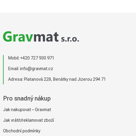
Z
á
p
a
t
í
Mobil:
+420 727 930 971
Email:
info@gravmat.cz
Adresa: Platanová 228, Benátky nad Jizerou 294 71
Pro snadný nákup
Jak nakupovat – Gravmat
Jak vrátit/reklamovat zboží
Obchodní podmínky