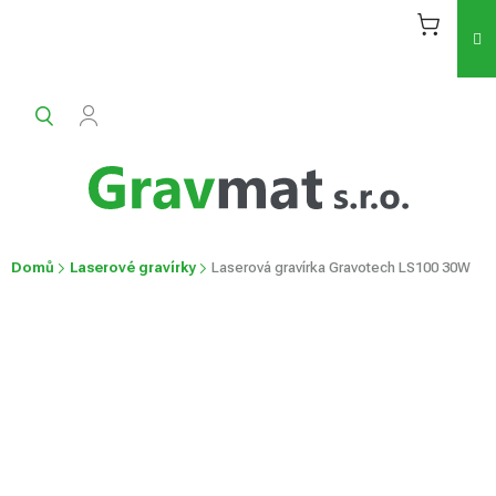
Přejít
na
obsah
Domů
Laserové gravírky
Laserová gravírka Gravotech LS100 30W
Laserová gravírka Gravotech LS100
30W
Průměrné
Neohodnoceno
Podrobnosti hodnocení
hodnocení
produktu
je
0,0