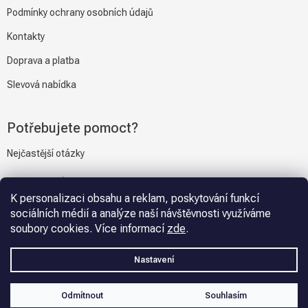
Podmínky ochrany osobních údajů
Kontakty
Doprava a platba
Slevová nabídka
Potřebujete pomoct?
Nejčastější otázky
Napiště nám
K personalizaci obsahu a reklam, poskytování funkcí
sociálních médií a analýze naší návštěvnosti využíváme
soubory cookies. Více informací
zde
.
Vytvořil Shoptet
Nastavení
Copyright 2026
Gravmat.cz
. Všechna práva vyhrazena.
Upravit
Odmítnout
Souhlasím
nastavení cookies