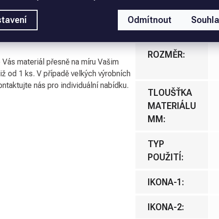
pená deska. Podlepení materiálu a jeho
MATERIÁL
:
padě podlepení nebo dělení desky
tavení
Odmítnout
Souhl
bené podle požadavků zákazníka a
PODLEPENÍ
:
ROZMĚR
:
 Vás materiál přesně na míru Vašim
již od 1 ks. V případě velkých výrobních
ntaktujte nás pro individuální nabídku.
TLOUŠŤKA
MATERIÁLU
MM
:
TYP
POUŽITÍ
:
IKONA-1
:
IKONA-2
: