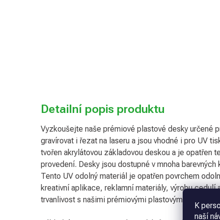
Detailní popis produktu
Vyzkoušejte naše prémiové plastové desky určené pro 
gravírovat i řezat na laseru a jsou vhodné i pro UV ti
tvořen akrylátovou základovou deskou a je opatřen t
provedení. Desky jsou dostupné v mnoha barevných k
Tento UV odolný materiál je opatřen povrchem odoln
kreativní aplikace, reklamní materiály, výrobu cedulí a
trvanlivost s našimi prémiovými plastovými deskami!
K perso
naší ná