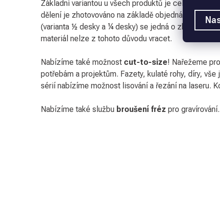
Základní variantou u všech produktů je celá nepodle
dělení je zhotovováno na základě objednávky. V pří
Nas
(varianta ½ desky a ¼ desky) se jedná o zboží vyro
materiál nelze z tohoto důvodu vracet.
Nabízíme také možnost
cut-to-size
! Nařežeme pro
potřebám a projektům. Fazety, kulaté rohy, díry, vše 
sérií nabízíme možnost lisování a řezání na laseru. Ko
Nabízíme také službu
broušení fréz
pro gravírování.