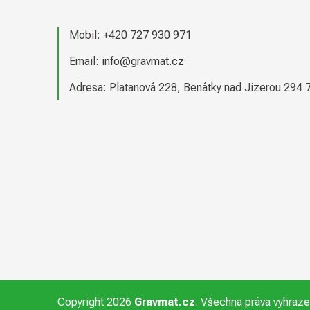
a
t
Mobil:
+420 727 930 971
í
Email:
info@gravmat.cz
Adresa: Platanová 228, Benátky nad Jizerou 294 
Copyright 2026
Gravmat.cz
. Všechna práva vyhraz