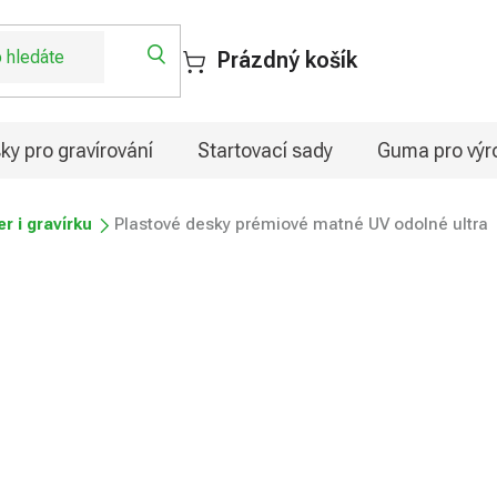
Prázdný košík
ky pro gravírování
Startovací sady
Guma pro výro
er i gravírku
Plastové desky prémiové matné UV odolné ultra
 matné UV odolné ultra
od
374,75 Kč
Měrná
Zvolte variantu
cena: