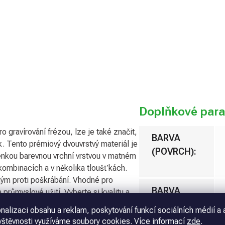
Přidat 
Doplňkové par
gravírování frézou, lze je také značit,
BARVA
sk. Tento prémiový dvouvrstvý materiál je
(POVRCH)
:
enkou barevnou vrchní vrstvou v matném
ombinacích a v několika tloušťkách.
ým proti poškrábání. Vhodné pro
BARVA
 průmyslové užití. Vyberte si kvalitu a
(PODKLAD)
:
nalizaci obsahu a reklam, poskytování funkcí sociálních médií a 
vštěvnosti využíváme soubory cookies. Více informací
zde
.