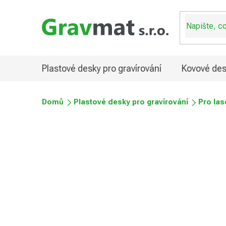
Přejít
na
obsah
Plastové desky pro gravírování
Kovové des
Domů
Plastové desky pro gravírování
Pro las
Plastové desky prémiové
Průměrné
Podrobnosti hodnocení
Neohodnoceno
hodnocení
produktu
je
0,0
z