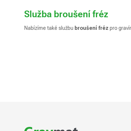
Služba broušení fréz
Nabízíme také službu
broušení fréz
pro graví
Z
á
p