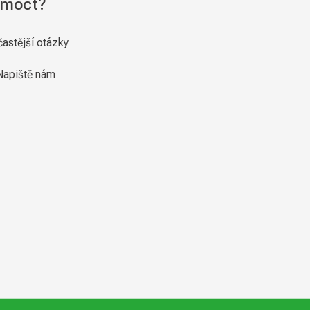
moct?
častější otázky
Napiště nám