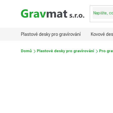
Přejít
na
obsah
Plastové desky pro gravírování
Kovové des
Domů
Plastové desky pro gravírování
Pro gra
Plastové desky pro grav
Průměrné
Podrobnosti hodnocení
Neohodnoceno
hodnocení
produktu
je
0,0
z