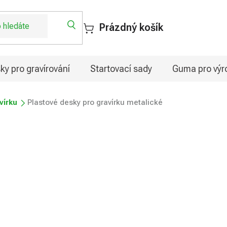
Prázdný košík
ky pro gravírování
Startovací sady
Guma pro výro
vírku
Plastové desky pro gravírku metalické
írku metalické
od
264,75 Kč
Měrná
Zvolte variantu
cena: