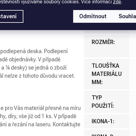
vštěvnosti využíváme soubory cookies. Více informací
zde
.
pro výrobu štítků a další průmyslové
y k vnitřnímu užití, není zaručena
MATERIÁL
:
tavení
Odmítnout
Souhl
 našimi plastovými deskami!
PODLEPENÍ
:
ROZMĚR
:
nepodlepená deska. Podlepení
ladě objednávky. V případě
TLOUŠŤKA
 a ¼ desky) se jedná o zboží
MATERIÁLU
l nelze z tohoto důvodu vracet.
MM
:
TYP
POUŽITÍ
:
e pro Vás materiál přesně na míru
, díry, vše již od 1 ks. V případě
IKONA-1
:
ání a řezání na laseru. Kontaktujte