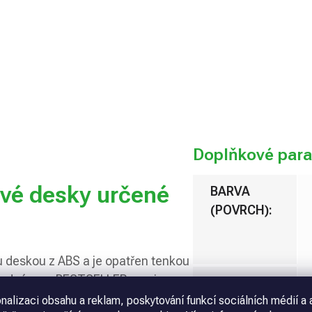
Přidat 
Doplňkové par
ové desky určené
BARVA
(POVRCH)
:
u deskou z ABS a je opatřen tenkou
 Jedná se o BESTSELLER mezi
BARVA
v mnoha barevných kombinacích a v
nalizaci obsahu a reklam, poskytování funkcí sociálních médií a 
(PODKLAD)
: