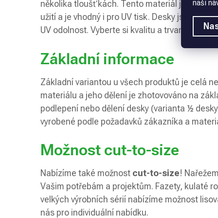
naší ná
několika tloušťkách. Tento materiál je vhodný 
užití a je vhodný i pro UV tisk. Desky jsou určen
Nas
UV odolnost. Vyberte si kvalitu a trvanlivost s
Základní informace
Základní variantou u všech produktů je celá 
materiálu a jeho dělení je zhotovováno na zák
podlepení nebo dělení desky (varianta ½ desky
vyrobené podle požadavků zákazníka a materiá
Možnost cut-to-size
Nabízíme také možnost
cut-to-size
! Nařežem
Vašim potřebám a projektům. Fazety, kulaté rohy
velkých výrobních sérií nabízíme možnost lisov
nás pro individuální nabídku.