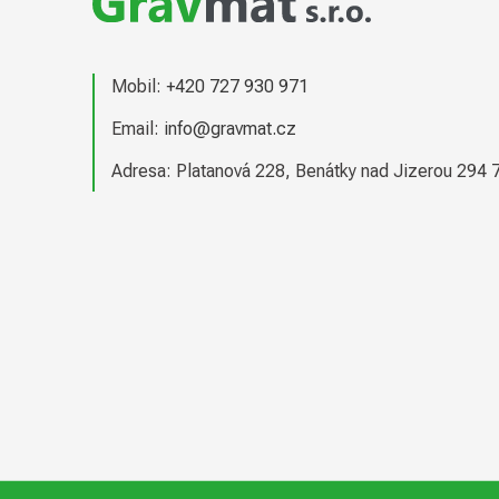
a
t
Mobil:
+420 727 930 971
í
Email:
info@gravmat.cz
Adresa: Platanová 228, Benátky nad Jizerou 294 