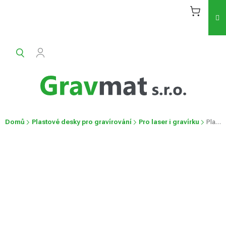
Přejít
na
obsah
Domů
Plastové desky pro gravírování
Pro laser i gravírku
Plastové desky reverzní
Plastové desky reverzní
Průměrné
Neohodnoceno
Podrobnosti hodnocení
hodnocení
produktu
je
0,0
z