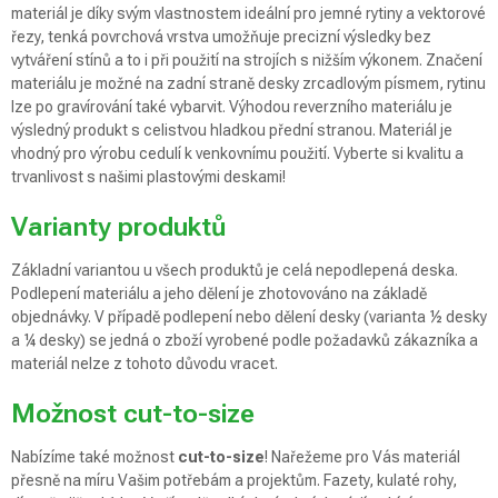
materiál je díky svým vlastnostem ideální pro jemné rytiny a vektorové
řezy, tenká povrchová vrstva umožňuje precizní výsledky bez
vytváření stínů a to i při použití na strojích s nižším výkonem. Značení
materiálu je možné na zadní straně desky zrcadlovým písmem, rytinu
lze po gravírování také vybarvit. Výhodou reverzního materiálu je
výsledný produkt s celistvou hladkou přední stranou. Materiál je
vhodný pro výrobu cedulí k venkovnímu použití. Vyberte si kvalitu a
trvanlivost s našimi plastovými deskami!
Varianty produktů
Základní variantou u všech produktů je celá nepodlepená deska.
Podlepení materiálu a jeho dělení je zhotovováno na základě
objednávky. V případě podlepení nebo dělení desky (varianta ½ desky
a ¼ desky) se jedná o zboží vyrobené podle požadavků zákazníka a
materiál nelze z tohoto důvodu vracet.
Možnost cut-to-size
Nabízíme také možnost
cut-to-size
! Nařežeme pro Vás materiál
přesně na míru Vašim potřebám a projektům. Fazety, kulaté rohy,