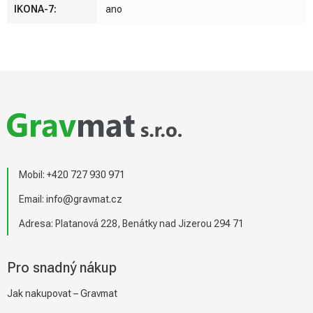
IKONA-7
:
ano
Z
á
p
a
t
í
Mobil:
+420 727 930 971
Email:
info@gravmat.cz
Adresa: Platanová 228, Benátky nad Jizerou 294 71
Pro snadný nákup
Jak nakupovat – Gravmat