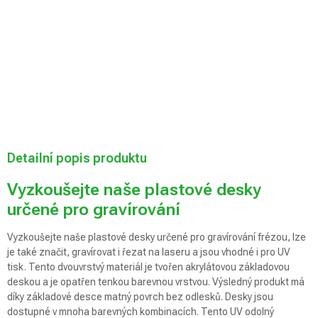
Možnosti
doručení
Přidat do košíku
Detailní popis produktu
Vyzkoušejte naše plastové desky
určené pro gravírování
Vyzkoušejte naše plastové desky určené pro gravírování frézou, lze
je také značit, gravírovat i řezat na laseru a jsou vhodné i pro UV
tisk. Tento dvouvrstvý materiál je tvořen akrylátovou základovou
deskou a je opatřen tenkou barevnou vrstvou. Výsledný produkt má
díky základové desce matný povrch bez odlesků. Desky jsou
dostupné v mnoha barevných kombinacích. Tento UV odolný