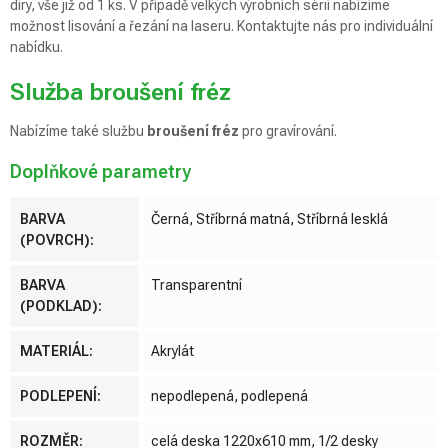
díry, vše již od 1 ks. V případě velkých výrobních sérií nabízíme
možnost lisování a řezání na laseru. Kontaktujte nás pro individuální
nabídku.
Služba broušení fréz
Nabízíme také službu
broušení fréz
pro gravírování.
Doplňkové parametry
BARVA
Černá, Stříbrná matná, Stříbrná lesklá
(POVRCH)
:
BARVA
Transparentní
(PODKLAD)
:
MATERIÁL
:
Akrylát
PODLEPENÍ
:
nepodlepená, podlepená
ROZMĚR
:
celá deska 1220x610 mm, 1/2 desky