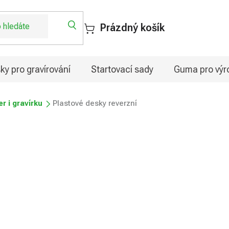
Prázdný košík
ky pro gravírování
Startovací sady
Guma pro výro
er i gravírku
Plastové desky reverzní
od
394,75 Kč
Měrná
Zvolte variantu
cena: