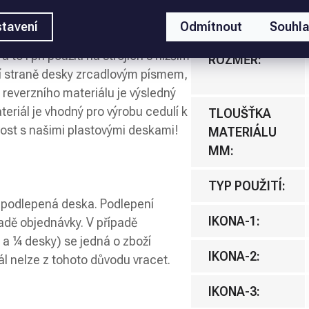
to UV odolný materiál je díky svým
PODLEPENÍ
:
tavení
Odmítnout
Souhl
vé řezy, tenká povrchová vrstva
to i při použití na strojích s nižším
ROZMĚR
:
í straně desky zrcadlovým písmem,
u reverzního materiálu je výsledný
teriál je vhodný pro výrobu cedulí k
TLOUŠŤKA
ivost s našimi plastovými deskami!
MATERIÁLU
MM
:
TYP POUŽITÍ
:
nepodlepená deska. Podlepení
IKONA-1
:
ladě objednávky. V případě
 a ¼ desky) se jedná o zboží
IKONA-2
:
l nelze z tohoto důvodu vracet.
IKONA-3
: