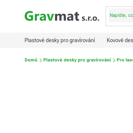
Přejít
na
obsah
Plastové desky pro gravírování
Kovové des
Domů
Plastové desky pro gravírování
Pro las
Plastové desky reverzní
Průměrné
Podrobnosti hodnocení
Neohodnoceno
hodnocení
produktu
je
0,0
z