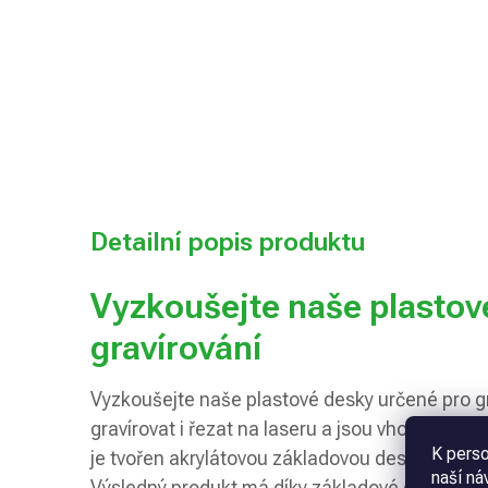
Detailní popis produktu
Vyzkoušejte naše plastov
gravírování
Vyzkoušejte naše plastové desky určené pro gra
gravírovat i řezat na laseru a jsou vhodné i pro
K perso
je tvořen akrylátovou základovou deskou a je 
naší ná
Výsledný produkt má díky základové desce ma