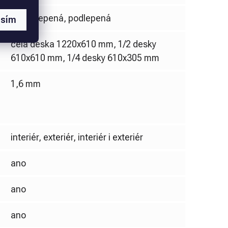
nepodlepená, podlepená
asím
celá deska 1220x610 mm, 1/2 desky
610x610 mm, 1/4 desky 610x305 mm
1,6 mm
interiér, exteriér, interiér i exteriér
ano
ano
ano