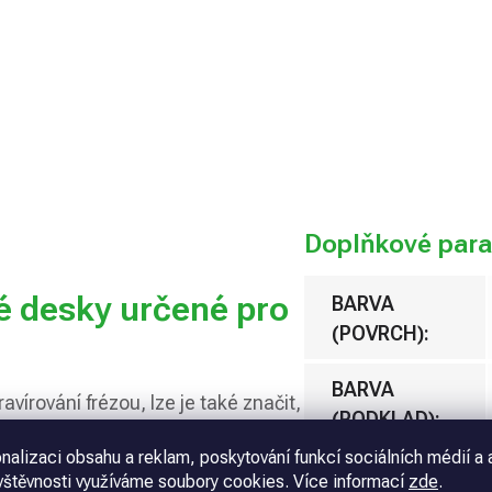
Přidat 
Doplňkové par
é desky určené pro
BARVA
(POVRCH)
:
BARVA
vírování frézou, lze je také značit,
(PODKLAD)
:
 UV tisk. Tento dvouvrstvý materiál
nalizaci obsahu a reklam, poskytování funkcí sociálních médií a 
opatřen tenkou barevnou vrstvou.
MATERIÁL
:
vštěvnosti využíváme soubory cookies. Více informací
zde
.
tný povrch bez odlesků. Desky jsou