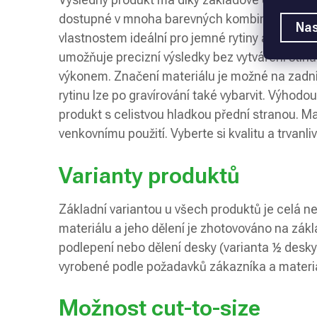
dostupné v mnoha barevných kombinacích. Ten
Nas
vlastnostem ideální pro jemné rytiny a vektoro
umožňuje precizní výsledky bez vytváření stínů a 
výkonem. Značení materiálu je možné na zadn
rytinu lze po gravírování také vybarvit. Výhodo
produkt s celistvou hladkou přední stranou. Ma
venkovnímu použití. Vyberte si kvalitu a trvanl
Varianty produktů
Základní variantou u všech produktů je celá 
materiálu a jeho dělení je zhotovováno na zák
podlepení nebo dělení desky (varianta ½ desky
vyrobené podle požadavků zákazníka a materiá
Možnost cut-to-size