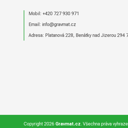
a
t
Mobil:
+420 727 930 971
í
Email:
info@gravmat.cz
Adresa: Platanová 228, Benátky nad Jizerou 294 
Copyright 2026
Gravmat.cz
. Všechna práva vyhraz