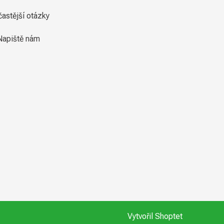
častější otázky
Napiště nám
Vytvořil Shoptet