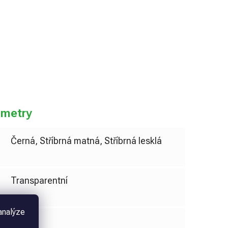
do košíku
ametry
Černá, Stříbrná matná, Stříbrná lesklá
Transparentní
analýze
Akrylát