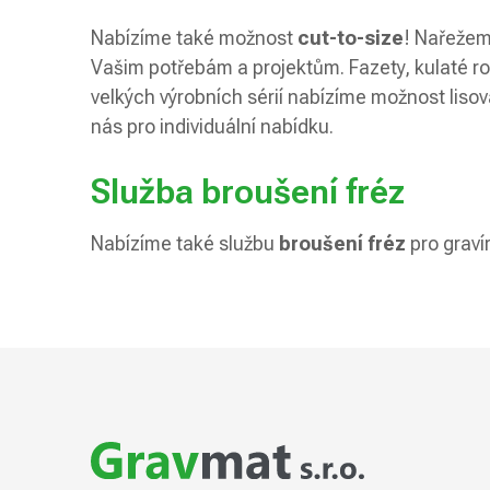
Nabízíme také možnost
cut-to-size
! Nařežem
Vašim potřebám a projektům. Fazety, kulaté rohy
velkých výrobních sérií nabízíme možnost lisov
nás pro individuální nabídku.
Služba broušení fréz
Nabízíme také službu
broušení fréz
pro graví
Z
á
p