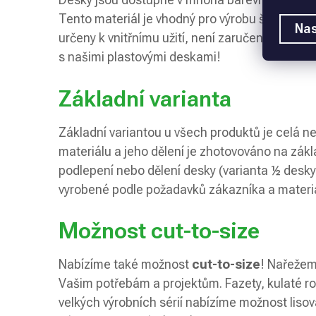
Tento materiál je vhodný pro výrobu štítků a da
Nas
určeny k vnitřnímu užití, není zaručena UV odoln
s našimi plastovými deskami!
Základní varianta
Základní variantou u všech produktů je celá 
materiálu a jeho dělení je zhotovováno na zák
podlepení nebo dělení desky (varianta ½ desky
vyrobené podle požadavků zákazníka a materiá
Možnost cut-to-size
Nabízíme také možnost
cut-to-size
! Nařežem
Vašim potřebám a projektům. Fazety, kulaté rohy
velkých výrobních sérií nabízíme možnost lisov