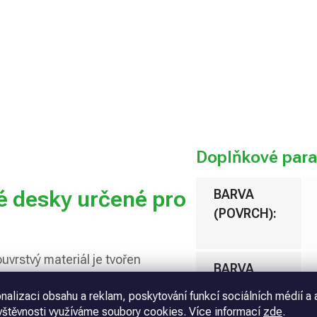
Přidat 
Doplňkové par
é desky určené pro
BARVA
(POVRCH)
:
uvrstvý materiál je tvořen
BARVA
barevnou vrchní vrstvou s matným
(PODKLAD)
:
nalizaci obsahu a reklam, poskytování funkcí sociálních médií a 
 mezi materiály pro gravírku!
vštěvnosti využíváme soubory cookies. Více informací
zde
.
nacích a v několika tloušťkách.