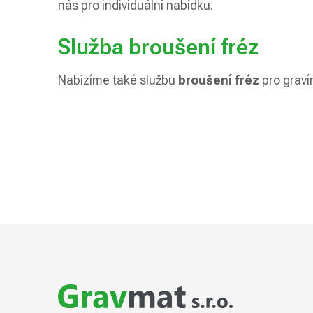
nás pro individuální nabídku.
Služba broušení fréz
Nabízíme také službu
broušení fréz
pro graví
Z
á
p