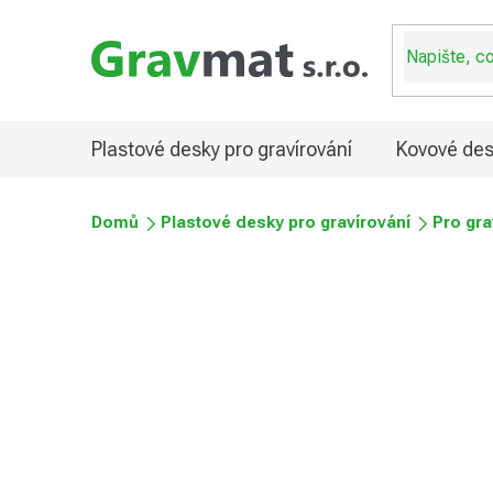
Přejít
na
obsah
Plastové desky pro gravírování
Kovové des
Domů
Plastové desky pro gravírování
Pro gra
Plastové desky pro graví
Průměrné
Podrobnosti hodnocení
Neohodnoceno
hodnocení
produktu
je
0,0
z