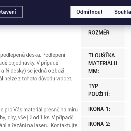
MATERIÁL
:
lší průmyslové užití. Desky jsou
tavení
Odmítnout
Souhl
ost. Vyberte si kvalitu a trvanlivost
PODLEPENÍ
:
ROZMĚR
:
nepodlepená deska. Podlepení
TLOUŠŤKA
ladě objednávky. V případě
MATERIÁLU
 a ¼ desky) se jedná o zboží
MM
:
l nelze z tohoto důvodu vracet.
TYP
POUŽITÍ
:
IKONA-1
:
e pro Vás materiál přesně na míru
, díry, vše již od 1 ks. V případě
IKONA-2
:
ání a řezání na laseru. Kontaktujte