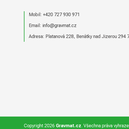
a
t
Mobil:
+420 727 930 971
í
Email:
info@gravmat.cz
Adresa: Platanová 228, Benátky nad Jizerou 294 
Copyright 2026
Gravmat.cz
. Všechna práva vyhraz