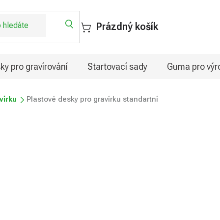
Prázdný košík
ky pro gravírování
Startovací sady
Guma pro výro
vírku
Plastové desky pro gravírku standartní
rku standartní
od
264,75 Kč
Měrná
Zvolte variantu
cena: