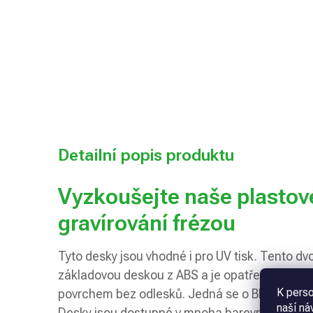
Detailní popis produktu
Vyzkoušejte naše plastov
gravírování frézou
Tyto desky jsou vhodné i pro UV tisk. Tento dvo
základovou deskou z ABS a je opatřen tenkou 
K perso
povrchem bez odlesků. Jedná se o BESTSELLER
naší ná
Desky jsou dostupné v mnoha barevných kombi