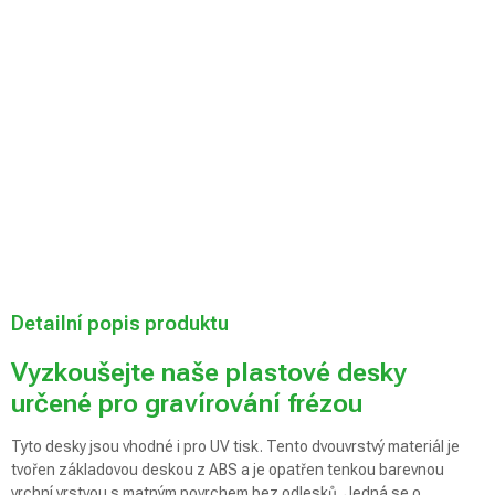
Můžeme doručit
do:
Zvolte variantu
Možnosti
doručení
Přidat do košíku
Detailní popis produktu
Vyzkoušejte naše plastové desky
určené pro gravírování frézou
Tyto desky jsou vhodné i pro UV tisk. Tento dvouvrstvý materiál je
tvořen základovou deskou z ABS a je opatřen tenkou barevnou
vrchní vrstvou s matným povrchem bez odlesků. Jedná se o