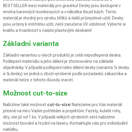
BESTSELLER mezi materiály pro gravírku! Desky jsou dostupné v
mnoha barevných kombinacích a v několika tloušťkách. Tento
materiál je vhodný pro výrobu štítků a další průmyslové užití. Desky
jsou určeny k vnitřnímu užití, není zaručena UV odolnost. Vyberte si
kvalitu a trvanlivost s našimi plastovými deskami!
Základní varianta
Základní variantou u všech produktů je celá nepodlepená deska.
Podlepení materiálu a jeho dělení je zhotovováno na základě
objednávky. V případě podlepení nebo dělení desky (varianta ½ desky
a ¼ desky) se jedná o zboží vyrobené podle požadavků zákazníka a
materiál nelze z tohoto důvodu vracet.
Možnost cut-to-size
Nabízíme také možnost
cut-to-size
! Nařežeme pro Vás materiál
přesně na míru Vašim potřebám a projektům. Fazety, kulaté rohy,
díry, vše již od 1 ks. V případě velkých výrobních sérií nabízíme
možnost lisování a řezání na laseru. Kontaktujte nás pro individuální
nabídku.