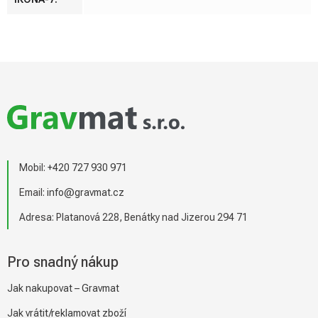
Z
á
p
a
t
í
Mobil:
+420 727 930 971
Email:
info@gravmat.cz
Adresa: Platanová 228, Benátky nad Jizerou 294 71
Pro snadný nákup
Jak nakupovat – Gravmat
Jak vrátit/reklamovat zboží