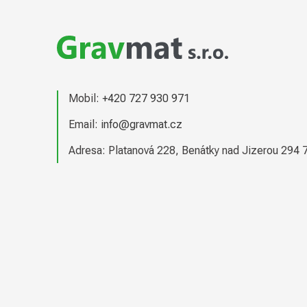
á
p
a
t
Mobil:
+420 727 930 971
í
Email:
info@gravmat.cz
Adresa: Platanová 228, Benátky nad Jizerou 294 