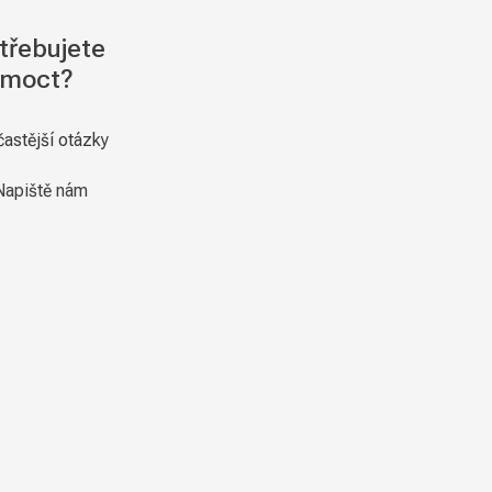
třebujete
moct?
častější otázky
Napiště nám