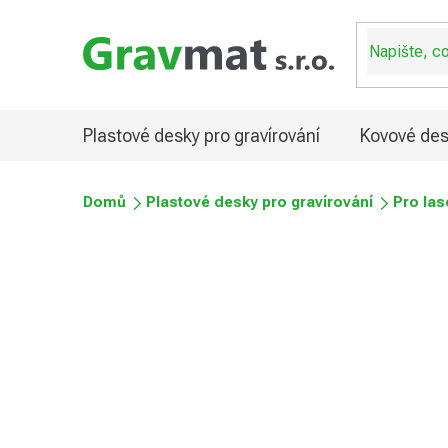
Přejít
na
obsah
Plastové desky pro gravírování
Kovové des
Domů
Plastové desky pro gravírování
Pro las
Plastové desky UV odol
Průměrné
Podrobnosti hodnocení
Neohodnoceno
hodnocení
produktu
je
0,0
z