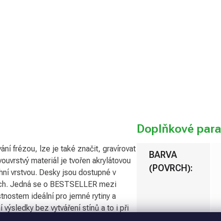
variantu
Možnosti
doručení
Přidat 
Doplňkové par
í frézou, lze je také značit, gravírovat
BARVA
vouvrstvý materiál je tvořen akrylátovou
(POVRCH)
:
ní vrstvou. Desky jsou dostupné v
kách. Jedná se o BESTSELLER mezi
stnostem ideální pro jemné rytiny a
výsledky bez vytváření stínů a to i při
tivní aplikace, reklamní materiály,