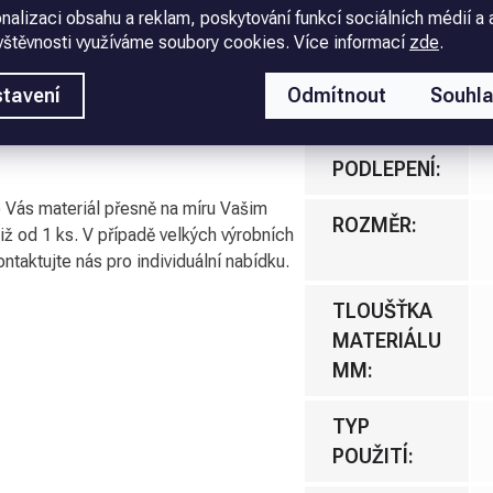
nalizaci obsahu a reklam, poskytování funkcí sociálních médií a 
 trvanlivost s našimi plastovými deskami!
BARVA
vštěvnosti využíváme soubory cookies. Více informací
zde
.
(PODKLAD)
:
pená deska. Podlepení materiálu a jeho
tavení
Odmítnout
Souhl
padě podlepení nebo dělení desky
MATERIÁL
:
bené podle požadavků zákazníka a
PODLEPENÍ
:
 Vás materiál přesně na míru Vašim
ROZMĚR
:
již od 1 ks. V případě velkých výrobních
ntaktujte nás pro individuální nabídku.
TLOUŠŤKA
MATERIÁLU
MM
:
TYP
POUŽITÍ
: