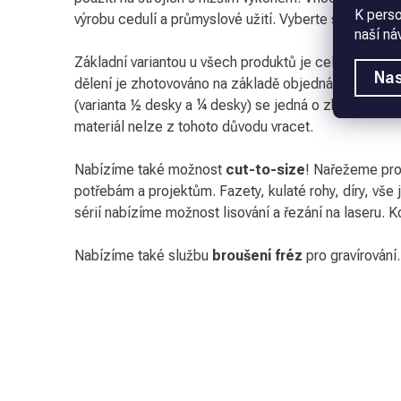
K perso
výrobu cedulí a průmyslové užití. Vyberte si kvalitu a
naší ná
Základní variantou u všech produktů je celá nepodle
Nas
dělení je zhotovováno na základě objednávky. V pří
(varianta ½ desky a ¼ desky) se jedná o zboží vyro
materiál nelze z tohoto důvodu vracet.
Nabízíme také možnost
cut-to-size
! Nařežeme pro
potřebám a projektům. Fazety, kulaté rohy, díry, vše 
sérií nabízíme možnost lisování a řezání na laseru. Ko
Nabízíme také službu
broušení fréz
pro gravírování.