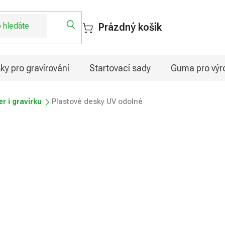
Prázdný košík
ky pro gravírování
Startovací sady
Guma pro výro
er i gravírku
Plastové desky UV odolné
né
od
332,25 Kč
Měrná
Zvolte variantu
cena: