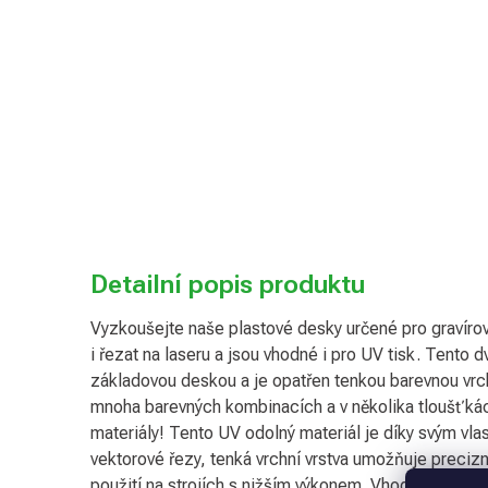
Detailní popis produktu
Vyzkoušejte naše plastové desky určené pro gravírován
i řezat na laseru a jsou vhodné i pro UV tisk. Tento d
základovou deskou a je opatřen tenkou barevnou vrch
mnoha barevných kombinacích a v několika tloušť
materiály! Tento UV odolný materiál je díky svým vla
vektorové řezy, tenká vrchní vrstva umožňuje precizní 
použití na strojích s nižším výkonem. Vhodné pro krea