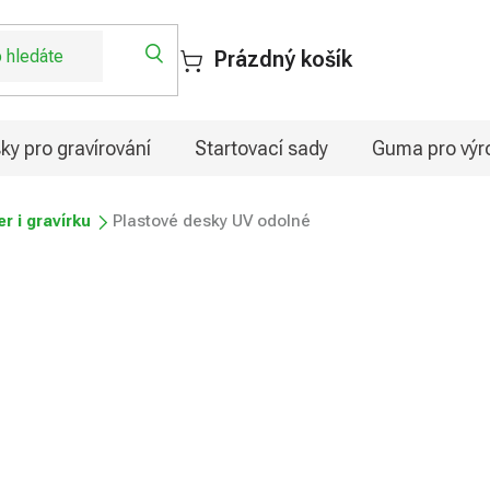
Prázdný košík
ky pro gravírování
Startovací sady
Guma pro výro
er i gravírku
Plastové desky UV odolné
né
od
332,25 Kč
Měrná
Zvolte variantu
cena: