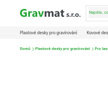
Přejít
na
obsah
Plastové desky pro gravírování
Kovové des
Domů
Plastové desky pro gravírování
Pro las
Plastové desky UV odol
Průměrné
Podrobnosti hodnocení
Neohodnoceno
hodnocení
produktu
je
0,0
z