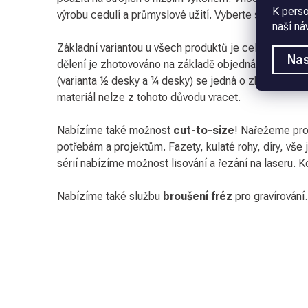
K perso
výrobu cedulí a průmyslové užití. Vyberte si kvalitu a
naší ná
Základní variantou u všech produktů je celá nepodle
Nas
dělení je zhotovováno na základě objednávky. V pří
(varianta ½ desky a ¼ desky) se jedná o zboží vyro
materiál nelze z tohoto důvodu vracet.
Nabízíme také možnost
cut-to-size
! Nařežeme pro
potřebám a projektům. Fazety, kulaté rohy, díry, vše 
sérií nabízíme možnost lisování a řezání na laseru. Ko
Nabízíme také službu
broušení fréz
pro gravírování.