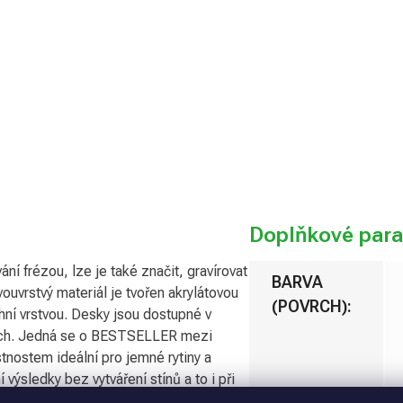
variantu
Možnosti
doručení
Přidat 
Doplňkové par
í frézou, lze je také značit, gravírovat
BARVA
vouvrstvý materiál je tvořen akrylátovou
(POVRCH)
:
ní vrstvou. Desky jsou dostupné v
kách. Jedná se o BESTSELLER mezi
stnostem ideální pro jemné rytiny a
výsledky bez vytváření stínů a to i při
tivní aplikace, reklamní materiály,