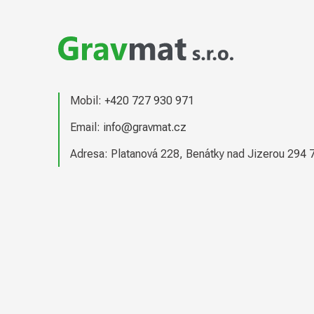
á
p
a
t
Mobil:
+420 727 930 971
í
Email:
info@gravmat.cz
Adresa: Platanová 228, Benátky nad Jizerou 294 