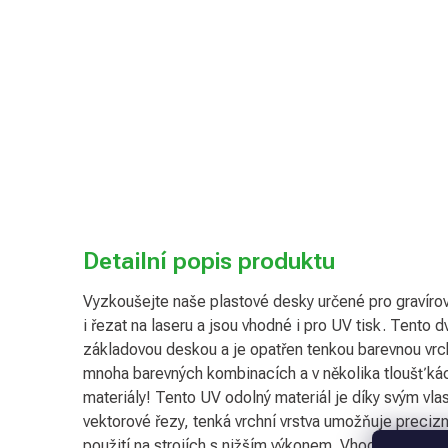
Detailní popis produktu
Vyzkoušejte naše plastové desky určené pro gravírován
i řezat na laseru a jsou vhodné i pro UV tisk. Tento d
základovou deskou a je opatřen tenkou barevnou vrch
mnoha barevných kombinacích a v několika tloušť
materiály! Tento UV odolný materiál je díky svým vla
vektorové řezy, tenká vrchní vrstva umožňuje precizní 
použití na strojích s nižším výkonem. Vhodné pro krea