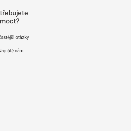
třebujete
moct?
častější otázky
Napiště nám