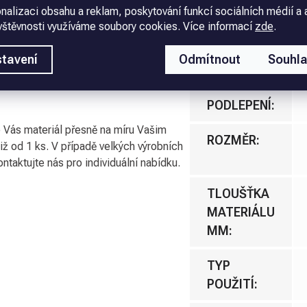
nalizaci obsahu a reklam, poskytování funkcí sociálních médií a 
 trvanlivost s našimi plastovými deskami!
BARVA
vštěvnosti využíváme soubory cookies. Více informací
zde
.
(PODKLAD)
:
pená deska. Podlepení materiálu a jeho
tavení
Odmítnout
Souhl
padě podlepení nebo dělení desky
MATERIÁL
:
bené podle požadavků zákazníka a
PODLEPENÍ
:
 Vás materiál přesně na míru Vašim
ROZMĚR
:
již od 1 ks. V případě velkých výrobních
ntaktujte nás pro individuální nabídku.
TLOUŠŤKA
MATERIÁLU
MM
:
TYP
POUŽITÍ
: