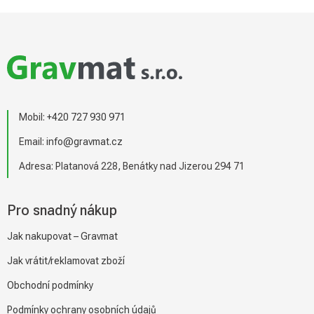
Z
á
p
a
t
í
Mobil:
+420 727 930 971
Email:
info@gravmat.cz
Adresa: Platanová 228, Benátky nad Jizerou 294 71
Pro snadný nákup
Jak nakupovat – Gravmat
Jak vrátit/reklamovat zboží
Obchodní podmínky
Podmínky ochrany osobních údajů