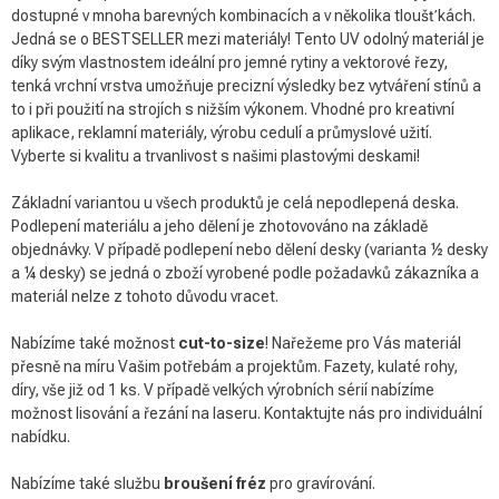
dostupné v mnoha barevných kombinacích a v několika tloušťkách.
Jedná se o BESTSELLER mezi materiály! Tento UV odolný materiál je
díky svým vlastnostem ideální pro jemné rytiny a vektorové řezy,
tenká vrchní vrstva umožňuje precizní výsledky bez vytváření stínů a
to i při použití na strojích s nižším výkonem. Vhodné pro kreativní
aplikace, reklamní materiály, výrobu cedulí a průmyslové užití.
Vyberte si kvalitu a trvanlivost s našimi plastovými deskami!
Základní variantou u všech produktů je celá nepodlepená deska.
Podlepení materiálu a jeho dělení je zhotovováno na základě
objednávky. V případě podlepení nebo dělení desky (varianta ½ desky
a ¼ desky) se jedná o zboží vyrobené podle požadavků zákazníka a
materiál nelze z tohoto důvodu vracet.
Nabízíme také možnost
cut-to-size
! Nařežeme pro Vás materiál
přesně na míru Vašim potřebám a projektům. Fazety, kulaté rohy,
díry, vše již od 1 ks. V případě velkých výrobních sérií nabízíme
možnost lisování a řezání na laseru. Kontaktujte nás pro individuální
nabídku.
Nabízíme také službu
broušení fréz
pro gravírování.