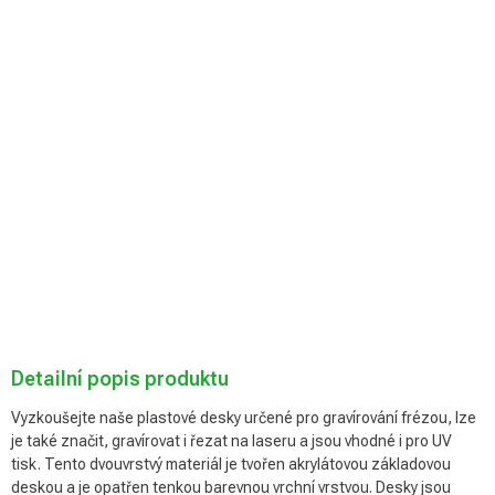
Můžeme doručit
do:
Zvolte variantu
Možnosti
doručení
Přidat do košíku
Detailní popis produktu
Vyzkoušejte naše plastové desky určené pro gravírování frézou, lze
je také značit, gravírovat i řezat na laseru a jsou vhodné i pro UV
tisk. Tento dvouvrstvý materiál je tvořen akrylátovou základovou
deskou a je opatřen tenkou barevnou vrchní vrstvou. Desky jsou