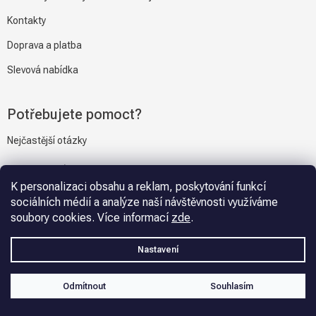
Kontakty
Doprava a platba
Slevová nabídka
Potřebujete pomoct?
Nejčastější otázky
Napiště nám
K personalizaci obsahu a reklam, poskytování funkcí
sociálních médií a analýze naší návštěvnosti využíváme
soubory cookies. Více informací
zde
.
Vytvořil Shoptet
Nastavení
Copyright 2026
Gravmat.cz
. Všechna práva vyhrazena.
Upravit
Odmítnout
Souhlasím
nastavení cookies